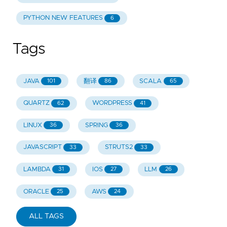
PYTHON NEW FEATURES
6
Tags
JAVA
翻译
SCALA
101
86
65
QUARTZ
WORDPRESS
62
41
LINUX
SPRING
36
36
JAVASCRIPT
STRUTS2
33
33
LAMBDA
IOS
LLM
31
27
26
ORACLE
AWS
25
24
ALL TAGS