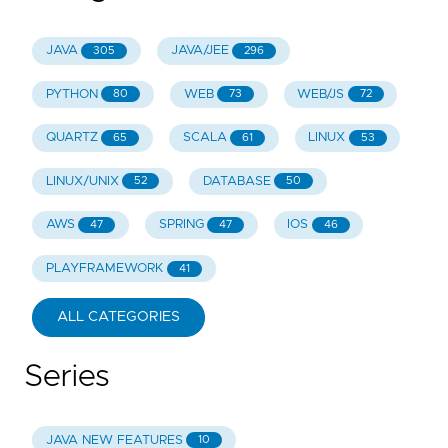
JAVA
JAVA/JEE
305
296
PYTHON
WEB
WEB/JS
80
73
72
QUARTZ
SCALA
LINUX
65
61
53
LINUX/UNIX
DATABASE
52
50
AWS
SPRING
IOS
47
47
46
PLAYFRAMEWORK
41
ALL CATEGORIES
Series
JAVA NEW FEATURES
10