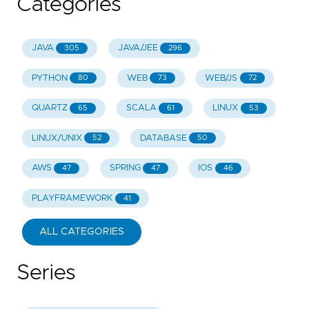
Categories
JAVA
JAVA/JEE
305
296
PYTHON
WEB
WEB/JS
80
73
72
QUARTZ
SCALA
LINUX
65
61
53
LINUX/UNIX
DATABASE
52
50
AWS
SPRING
IOS
47
47
46
PLAYFRAMEWORK
41
ALL CATEGORIES
Series