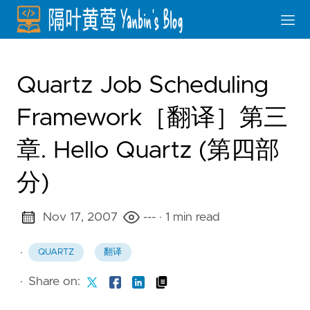
Quartz Job Scheduling
Framework［翻译］第三
章. Hello Quartz (第四部
分)
Nov 17, 2007
---
· 1 min read
·
QUARTZ
翻译
·
Share on: