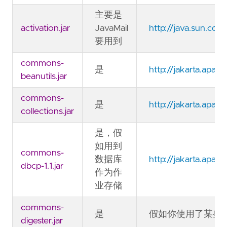
主要是
activation.jar
JavaMail
http://java.sun.co
要用到
commons-
是
http://jakarta.apa
beanutils.jar
commons-
是
http://jakarta.apa
collections.jar
是，假
如用到
commons-
数据库
http://jakarta.apa
dbcp-1.1.jar
作为作
业存储
commons-
是
假如你使用了某些
digester.jar