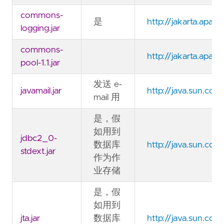
commons-
是
http://jakarta.apa
logging.jar
commons-
http://jakarta.apa
pool-1.1.jar
发送 e-
javamail.jar
http://java.sun.com
mail 用
是，假
如用到
jdbc2_0-
数据库
http://java.sun.co
stdext.jar
作为作
业存储
是，假
如用到
jta.jar
数据库
http://java.sun.com