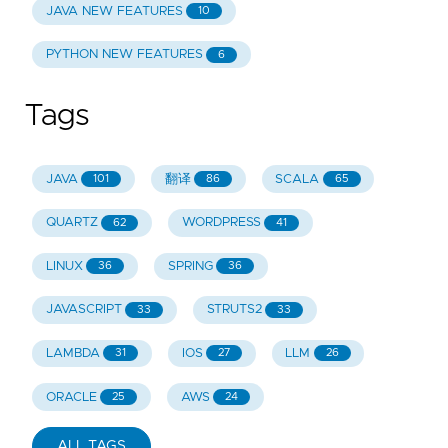
JAVA NEW FEATURES
10
PYTHON NEW FEATURES
6
Tags
JAVA
翻译
SCALA
101
86
65
QUARTZ
WORDPRESS
62
41
LINUX
SPRING
36
36
JAVASCRIPT
STRUTS2
33
33
LAMBDA
IOS
LLM
31
27
26
ORACLE
AWS
25
24
ALL TAGS