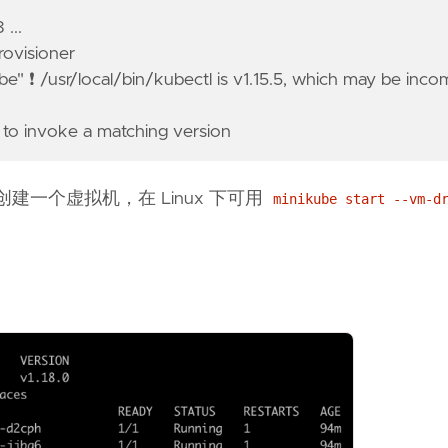
...
rovisioner
e" ❗ /usr/local/bin/kubectl is v1.15.5, which may be inco
' to invoke a matching version
它也会创建一个虚拟机，在 Linux 下可用
minikube start --vm-d