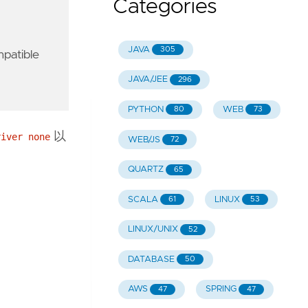
Categories
JAVA
305
mpatible
JAVA/JEE
296
PYTHON
WEB
80
73
以
river none
WEB/JS
72
QUARTZ
65
SCALA
LINUX
61
53
LINUX/UNIX
52
DATABASE
50
AWS
SPRING
47
47