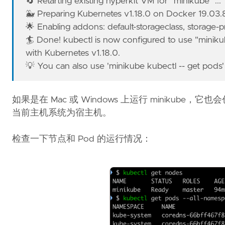
🔄 Retarting existing hyperkit VM for "minikube" ...
🐳 Preparing Kubernetes v1.18.0 on Docker 19.03.8 
🌟 Enabling addons: default-storageclass, storage-p
🏄 Done! kubectl is now configured to use "minikub
with Kubernetes v1.18.0.
💡 You can also use 'minikube kubectl -- get pods
如果是在 Mac 或 Windows 上运行 minikube，
当前主机系统为宿主机。
检查一下节点和 Pod 的运行情况：