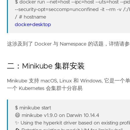
$ docker run --net=host --ipc=host --uts=host --pid
--security-opt=seccomp=unconfined -it --rm -v /:/
/ # hostname
docker-desktop
这涉及到了 Docker 与 Namespace 的话题，详情
二：Minikube 集群安装
Minikube 支持 macOS, Linux 和 Windows, 
一个 Kubernetes 会集群十分容易
$ minikube start
😄 minikube v1.9.0 on Darwin 10.14.4
✨ Using the hyperkit driver based on existing profi