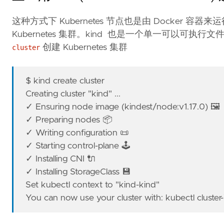
这种方式下 Kubernetes 节点也是由 Docker 容
Kubernetes 集群。kind 也是一个单一可以可执行文
创建 Kubernetes 集群
cluster
$ kind create cluster
Creating cluster "kind" ...
✓ Ensuring node image (kindest/node:v1.17.0) 🖼
✓ Preparing nodes 📦
✓ Writing configuration 📜
✓ Starting control-plane 🕹️
✓ Installing CNI 🔌
✓ Installing StorageClass 💾
Set kubectl context to "kind-kind"
You can now use your cluster with: kubectl cluster