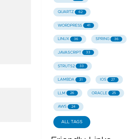
QUARTZ
62
WORDPRESS
41
LINUX
SPRING
36
36
JAVASCRIPT
33
STRUTS2
33
LAMBDA
IOS
31
27
LLM
ORACLE
26
25
AWS
24
ALL TAGS