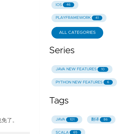
IOS
46
PLAYFRAMEWORK
41
ALL CATEGORIES
Series
JAVA NEW FEATURES
10
PYTHON NEW FEATURES
6
Tags
JAVA
翻译
101
86
陆也免了。
SCALA
65