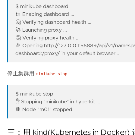
$ minikube dashboard
🔌 Enabling dashboard ...
🤔 Verifying dashboard health ...
🚀 Launching proxy ...
🤔 Verifying proxy health ...
🎉 Opening http://127.0.0.1:56889/api/v1/namesp
dashboard:/proxy/ in your default browser...
停止集群用
minikube stop
$ minikube stop
✋ Stopping "minikube" in hyperkit ...
🛑 Node "m01" stopped.
三：用 kind(Kubernetes in Dock