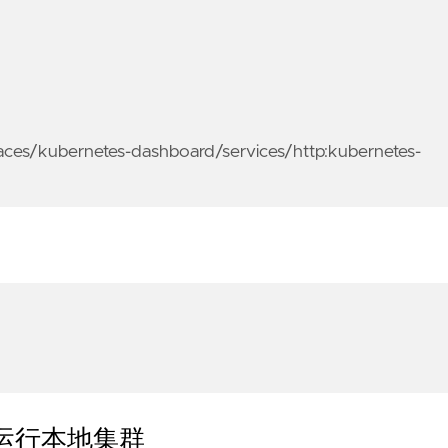
aces/kubernetes-dashboard/services/http:kubernetes-
er) 运行本地集群