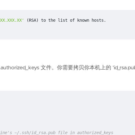
XX.XXX.XX'
(
RSA
)
orized_keys 文件。你需要拷贝你本机上的 'id_rsa.pu
ine's ~/.ssh/id_rsa.pub file in authorized_keys