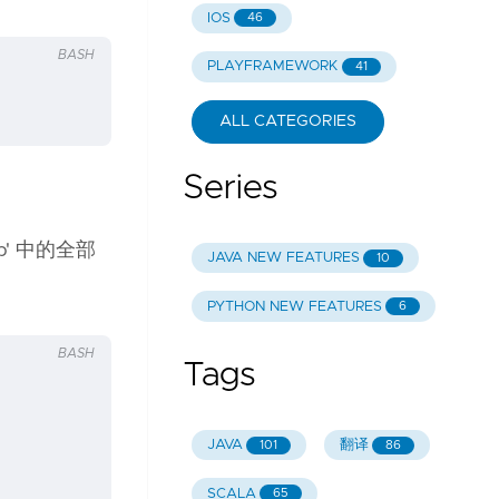
IOS
46
BASH
PLAYFRAMEWORK
41
ALL CATEGORIES
Series
b' 中的全部
JAVA NEW FEATURES
10
PYTHON NEW FEATURES
6
BASH
Tags
JAVA
翻译
101
86
SCALA
65