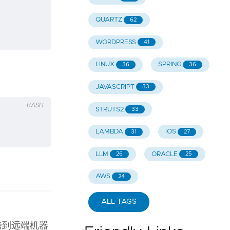
QUARTZ
62
WORDPRESS
41
LINUX
SPRING
36
36
JAVASCRIPT
33
BASH
STRUTS2
33
LAMBDA
IOS
31
27
LLM
ORACLE
26
25
AWS
24
ALL TAGS
拷到远端机器