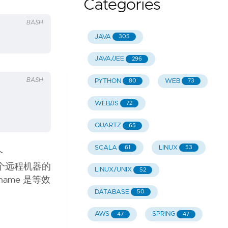
Categories
BASH
JAVA
305
JAVA/JEE
296
BASH
PYTHON
WEB
80
73
WEB/JS
72
QUARTZ
65
SCALA
LINUX
61
53
个
这个远程机器的
LINUX/UNIX
52
tname 是等效
DATABASE
50
AWS
SPRING
47
47