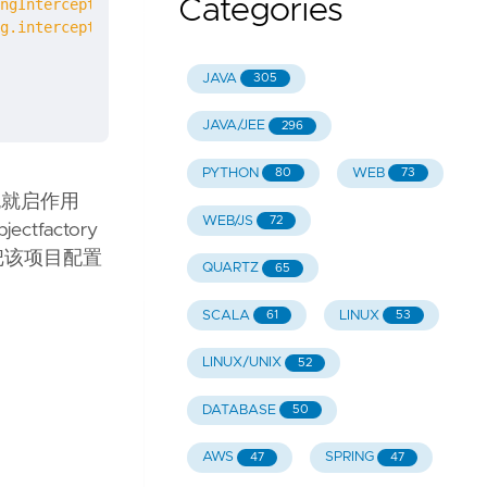
Categories
ngInterceptor"
/>
g.interceptor.SessionContextAutowiringInterceptor"
/>
JAVA
305
JAVA/JEE
296
PYTHON
WEB
80
73
 插件包就启作用
WEB/JS
72
tfactory
 中把该项目配置
QUARTZ
65
SCALA
LINUX
61
53
LINUX/UNIX
52
DATABASE
50
AWS
SPRING
47
47