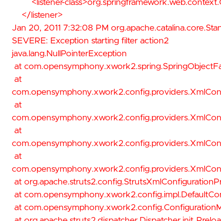
<listener-class>org.springframework.web.context.Co
</listener>
Jan 20, 2011 7:32:08 PM org.apache.catalina.core.Stan
SEVERE: Exception starting filter action2
java.lang.NullPointerException
at com.opensymphony.xwork2.spring.SpringObjectFact
at
com.opensymphony.xwork2.config.providers.XmlConfig
at
com.opensymphony.xwork2.config.providers.XmlConfi
at
com.opensymphony.xwork2.config.providers.XmlConfi
at
com.opensymphony.xwork2.config.providers.XmlConfi
at org.apache.struts2.config.StrutsXmlConfigurationP
at com.opensymphony.xwork2.config.impl.DefaultConfi
at com.opensymphony.xwork2.config.ConfigurationMa
at org.apache.struts2.dispatcher.Dispatcher.init_Prelo