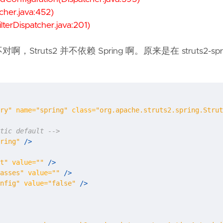
tcher.java:452)
ilterDispatcher.java:201)
，Struts2 并不依赖 Spring 啊。原来是在 struts2-spring
ry"
name=
"spring"
class=
"org.apache.struts2.spring.Strut
tic default -->
ring"
/>
t"
value=
""
/>
asses"
value=
""
/>
nfig"
value=
"false"
/>