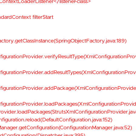
ntextLoaderListener</listener-class>
dardContext filterStart
ory.getClassInstance(SpringObjectFactory.java:189)
urationProvider.verifyResultType(XmlConfigurationProv
gurationProvider.addResultTypes(XmlConfigurationProvi
gurationProvider.addPackage(XmlConfigurationProvider
gurationProvider.loadPackages(XmlConfigurationProvide
rovider.loadPackages(StrutsXmlConfigurationProvider.java
guration.reload(DefaultConfiguration.java:152)
nager.getConfiguration(ConfigurationManager.java:52)
adConfiguration(Dispatcher.java:395)