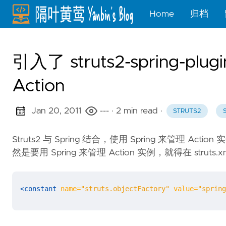
Home
归档
引入了 struts2-spring-pl
Action
Jan 20, 2011
---
· 2 min read
·
STRUTS2
Struts2 与 Spring 结合，使用 Spring 来管理 Action
然是要用 Spring 来管理 Action 实例，就得在 struts.
<constant
name=
"struts.objectFactory"
value=
"spring