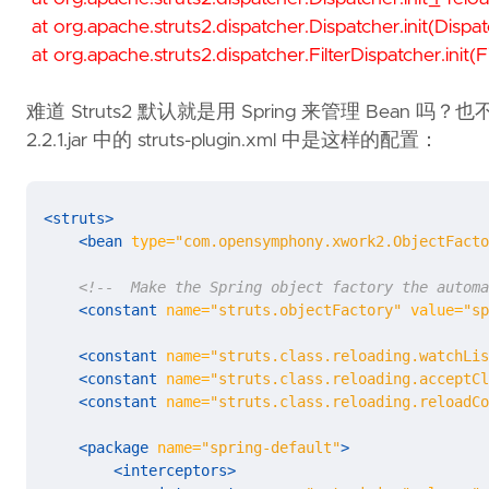
at org.apache.struts2.dispatcher.Dispatcher.init(Dispa
at org.apache.struts2.dispatcher.FilterDispatcher.init(F
难道 Struts2 默认就是用 Spring 来管理 Bean 吗？也不对啊
2.2.1.jar 中的 struts-plugin.xml 中是这样的配置：
<struts>
<bean
type=
"com.opensymphony.xwork2.ObjectFacto
<!--  Make the Spring object factory the automa
<constant
name=
"struts.objectFactory"
value=
"sp
<constant
name=
"struts.class.reloading.watchLis
<constant
name=
"struts.class.reloading.acceptCl
<constant
name=
"struts.class.reloading.reloadCo
<package
name=
"spring-default"
>
<interceptors>