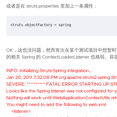
或者是在 struts.properties 里加上一条属性：
struts.objectFactory = spring
OK，这也没问题，然而有次在某个测试项目中想暂时不用 Sp
的相关 Spring 的 ContextLoaderListener 
INFO: Initializing Struts-Spring integration...
Jan 20, 2011 7:32:08 PM org.apache.struts2.spring.Str
SEVERE: ********** FATAL ERROR STARTING UP ST
Looks like the Spring listener was not configured for 
Nothing will work until WebApplicationContextUtils ret
You might need to add the following to web.xml:
<listener>