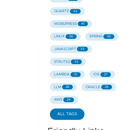
QUARTZ
62
WORDPRESS
41
LINUX
SPRING
36
36
JAVASCRIPT
33
STRUTS2
33
LAMBDA
IOS
31
27
LLM
ORACLE
26
25
AWS
24
ALL TAGS