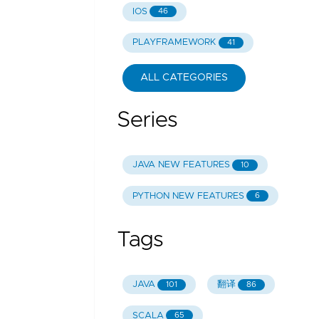
IOS
46
PLAYFRAMEWORK
41
ALL CATEGORIES
Series
JAVA NEW FEATURES
10
PYTHON NEW FEATURES
6
Tags
JAVA
翻译
101
86
SCALA
65