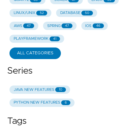
LINUX/UNIX
DATABASE
52
50
AWS
SPRING
IOS
47
47
46
PLAYFRAMEWORK
41
ALL CATEGORIES
Series
JAVA NEW FEATURES
10
PYTHON NEW FEATURES
6
Tags