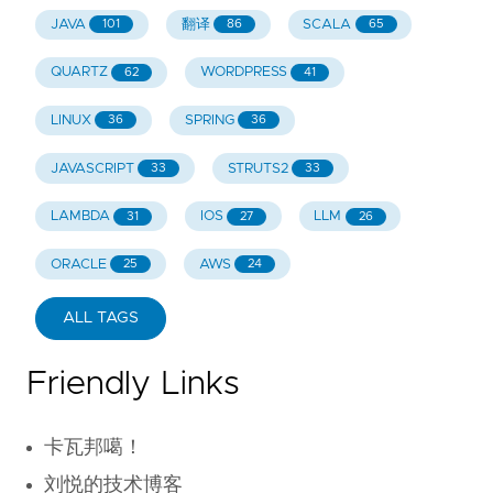
JAVA
翻译
SCALA
101
86
65
QUARTZ
WORDPRESS
62
41
LINUX
SPRING
36
36
JAVASCRIPT
STRUTS2
33
33
LAMBDA
IOS
LLM
31
27
26
ORACLE
AWS
25
24
ALL TAGS
Friendly Links
卡瓦邦噶！
刘悦的技术博客