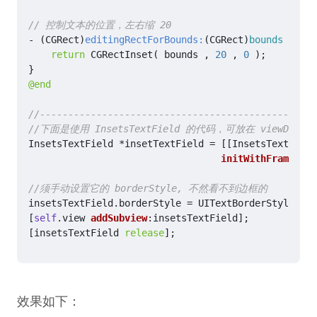
-
(
CGRect
)
editingRectForBounds:
(
CGRect
)
bounds
{
return
CGRectInset
(
bounds
,
20
,
0
);
}
@end
InsetsTextField
*
insetTextField
=
[[
InsetsTextField
initWithFrame
:
CGR
insetsTextField
.
borderStyle
=
UITextBorderStyleRoun
[
self
.
view
addSubview
:
insetsTextField
];
[
insetsTextField
release
];
效果如下：