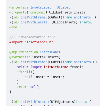
@interface
InsetsLabel
 : 
UILabel
@property
(
nonatomic
)
UIEdgeInsets
insets
;
-(
id
)
initWithFrame:
(
CGRect
)
frame
andInsets:
(
UIEdg
-(
id
)
initWithInsets:
(
UIEdgeInsets
)
insets
;
@end
@implementation
InsetsLabel
@synthesize
insets
=
_insets
;
-(
id
)
initWithFrame:
(
CGRect
)
frame
andInsets:
(
UIEdge
self
=
[
super
initWithFrame
:
frame
];
if
(
self
){
self
.
insets
=
insets
;
}
return
self
;
}
-(
id
)
initWithInsets:
(
UIEdgeInsets
)
insets
{