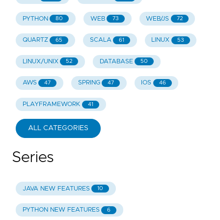
PYTHON
WEB
WEB/JS
80
73
72
QUARTZ
SCALA
LINUX
65
61
53
LINUX/UNIX
DATABASE
52
50
AWS
SPRING
IOS
47
47
46
PLAYFRAMEWORK
41
ALL CATEGORIES
Series
JAVA NEW FEATURES
10
PYTHON NEW FEATURES
6