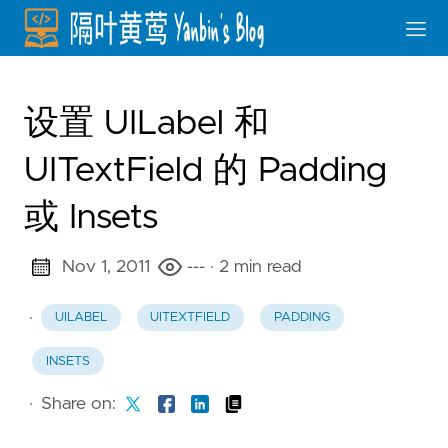
设置 UILabel 和
UITextField 的 Padding
或 Insets
Nov 1, 2011
---
· 2 min read
·
UILABEL
UITEXTFIELD
PADDING
INSETS
·
Share on: