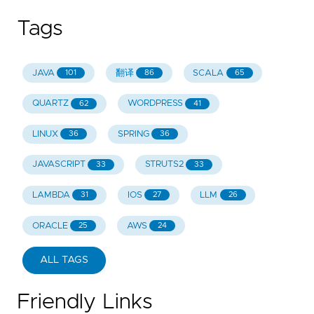
Tags
JAVA
翻译
SCALA
101
86
65
QUARTZ
WORDPRESS
62
41
LINUX
SPRING
36
36
JAVASCRIPT
STRUTS2
33
33
LAMBDA
IOS
LLM
31
27
26
ORACLE
AWS
25
24
ALL TAGS
Friendly Links