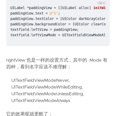
OBJC
UILabel
*
paddingView
=
[[
UILabel
alloc
]
initWithFra
paddingView
.
text
=
@"$"
;
paddingView
.
textColor
=
[
UIColor
darkGrayColor
];
paddingView
.
backgroundColor
=
[
UIColor
clearColor
];
textfield
.
leftView
=
paddingView
;
textfield
.
leftViewMode
=
UITextFieldViewModeAlways
;
rightView 也是一样的设置方式，其中的 Mode 有
四种，看到名字应该不难理解：
UITextFieldViewModeNever,
UITextFieldViewModeWhileEditing,
UITextFieldViewModeUnlessEditing,
UITextFieldViewModeAlways
它的效果呢就更酷了：