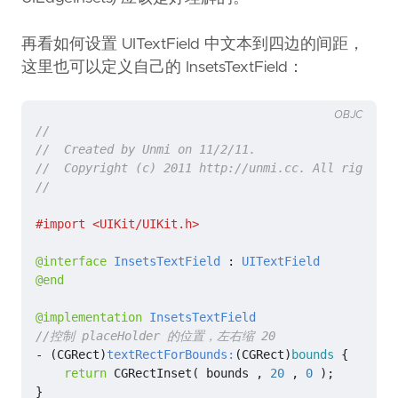
再看如何设置 UITextField 中文本到四边的间距，
这里也可以定义自己的 InsetsTextField：
OBJC
@interface
InsetsTextField
 : 
UITextField
@end
@implementation
InsetsTextField
-
(
CGRect
)
textRectForBounds:
(
CGRect
)
bounds
{
return
CGRectInset
(
bounds
,
20
,
0
);
}