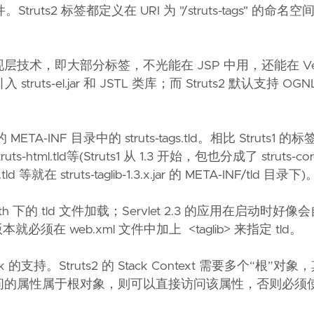
 标签都定义在 URI 为 "/struts-tags" 的命名空间下
作何表现层技术，即大部分标签，不光能在 JSP 中用，还能在 Velo
struts-el.jar 和 JSTL 类库；而 Struts2 默认支持 OG
r 的 META-INF 目录中的 struts-tags.tld。相比 Struts1
truts-html.tld等(Struts1 从 1.3 开始，包也分成了 struts-core-
tml.tld 等就在 struts-taglib-1.3.x.jar 的 META-INF/tld 目录下)
path 下的 tld 文件加载；Servlet 2.3 的应用在启动时好
本就必须在 web.xml 文件中加上 <taglib> 来指定 tld。
k 的支持。Struts2 的 Stack Context 需要多个“根”对象
如果要访问的属性属于根对象，则可以直接访问该属性，否则必