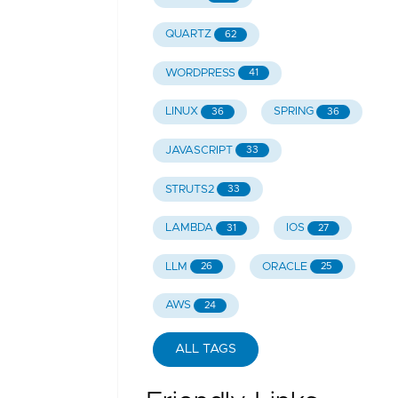
QUARTZ
62
WORDPRESS
41
LINUX
SPRING
36
36
JAVASCRIPT
33
STRUTS2
33
LAMBDA
IOS
31
27
LLM
ORACLE
26
25
AWS
24
ALL TAGS