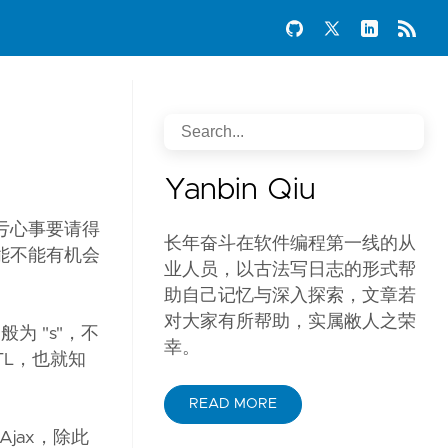
Yanbin Qiu
亏心事要请得
长年奋斗在软件编程第一线的从
能不能有机会
业人员，以古法写日志的形式帮
助自己记忆与深入探索，文章若
对大家有所帮助，实属敝人之荣
般为 "s"，不
幸。
JSTL，也就知
READ MORE
Ajax，除此