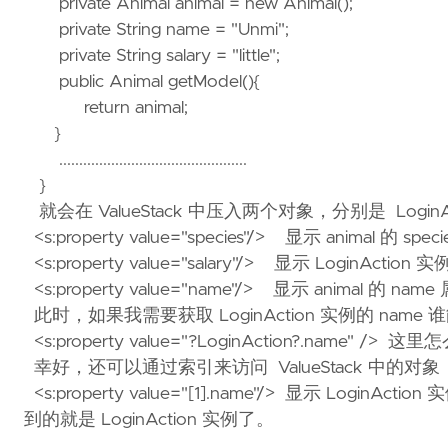
private Animal animal = new Animal();
private String name = "Unmi";
private String salary = "little";
public Animal getModel(){
return animal;
}
...............................................
}
就会在 ValueStack 中压入两个对象，分别是 LoginAc
<s:property value="species"/> 显示 animal 的 spec
<s:property value="salary"/> 显示 LoginAction 实
<s:property value="name"/> 显示 animal 的
此时，如果我需要获取 LoginAction 实例的 name
<s:property value="?LoginAction?.nam
幸好，还可以通过索引来访问 ValueStack 中的对象
<s:property value="[1].name"/> 显示 Lo
到的就是 LoginAction 实例了。