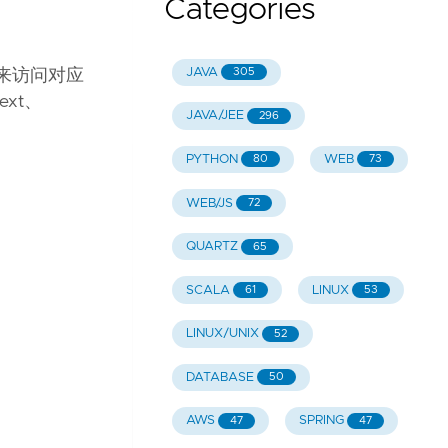
Categories
JAVA
305
tr 来访问对应
ext、
JAVA/JEE
296
PYTHON
WEB
80
73
WEB/JS
72
QUARTZ
65
SCALA
LINUX
61
53
LINUX/UNIX
52
DATABASE
50
AWS
SPRING
47
47