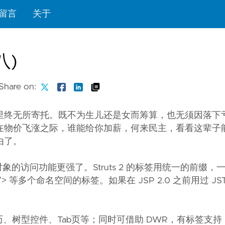
留言
关于
八)
Share on:
里终无所寄托。既不为生儿还是女而筹算，也无须因落下
在物价飞涨之际，谁能给你加薪，何来民主，看看这辈子
由了。
合、对象的访问功能更强了。Struts 2 的标签用统一的前缀，一
、<logic:.../> 等多个命名空间的标签。如果在 JSP 2.0 之前用过 
西，如日历、树型控件、Tab页等；同时可借助 DWR，有标签支持 