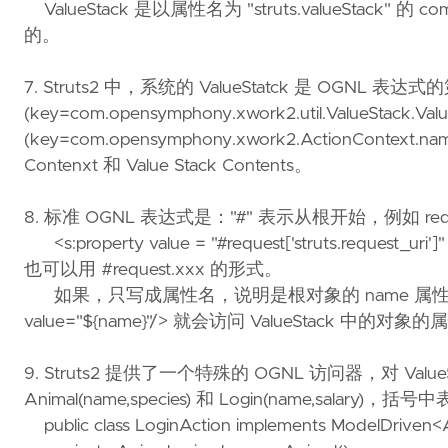
ValueStack 是以属性名为 "struts.valueStack" 的 com.
的。
7. Struts2 中，系统的 ValueStatck 是 OGNL 
(key=com.opensymphony.xwork2.util.ValueS
(key=com.opensymphony.xwork2.ActionConte
Contenxt 和 Value Stack Contents。
8. 标准 OGNL 表达式是："#" 表示从根开始，例如 req
<s:property value = "#request['struts.request
也可以用 #request.xxx 的形式。
如果，只写成属性名，说明是根对象的 name 属性，但 S
value="${name}"/> 就会访问 ValueStack 中的对象
9. Struts2 提供了一个特殊的 OGNL 访问器，对 Val
Animal(name,species) 和 Login(name,salary
public class LoginAction implements ModelDriven<