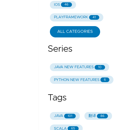
IOS
46
PLAYFRAMEWORK
41
ALL CATEGORIES
Series
JAVA NEW FEATURES
10
PYTHON NEW FEATURES
6
Tags
JAVA
翻译
101
86
SCALA
65