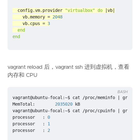
config
.
vm
.
provider
"virtualbox"
do
|
vb
|
vb
.
memory
=
2048
vb
.
cpus
=
3
end
end
vagrant reload 后，vagrant ssh 进到虚拟机，查看
内存和 CPU
BASH
vagrant@ubuntu-focal:~$ cat /proc/meminfo 
|
MemTotal:        
2035020
vagrant@ubuntu-focal:~$ cat /proc/cpuinfo 
|
processor   : 
0
processor   : 
1
processor   : 
2