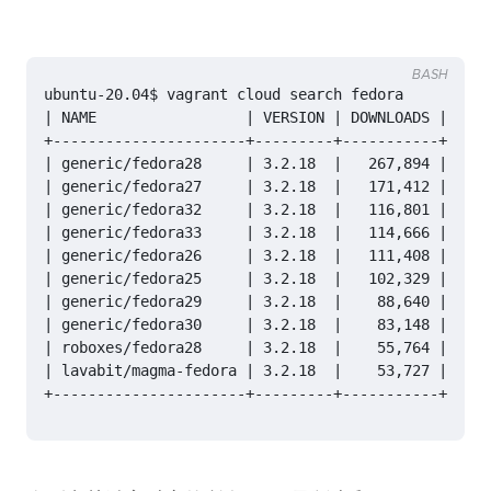
BASH
|
 NAME                 
|
 VERSION 
|
 DOWNLOADS 
|
 PROV
|
 generic/fedora28     
|
 3.2.18  
|
   267,894 
|
 vmwa
|
 generic/fedora27     
|
 3.2.18  
|
   171,412 
|
 vmwa
|
 generic/fedora32     
|
 3.2.18  
|
   116,801 
|
 vmwa
|
 generic/fedora33     
|
 3.2.18  
|
   114,666 
|
 vmwa
|
 generic/fedora26     
|
 3.2.18  
|
   111,408 
|
 vmwa
|
 generic/fedora25     
|
 3.2.18  
|
   102,329 
|
 virt
|
 generic/fedora29     
|
 3.2.18  
|
    88,640 
|
 vmwa
|
 generic/fedora30     
|
 3.2.18  
|
    83,148 
|
 vmwa
|
 roboxes/fedora28     
|
 3.2.18  
|
    55,764 
|
 vmwa
|
 lavabit/magma-fedora 
|
 3.2.18  
|
    53,727 
|
 vmwa
+----------------------+---------+-----------+-----