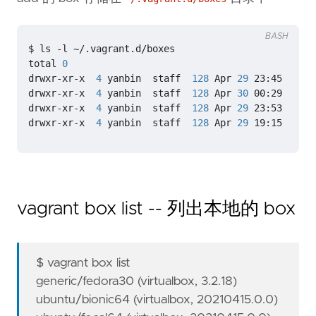
BASH
total 
0
drwxr-xr-x  
4
 yanbin  staff  
128
 Apr 
29
drwxr-xr-x  
4
 yanbin  staff  
128
 Apr 
30
drwxr-xr-x  
4
 yanbin  staff  
128
 Apr 
29
drwxr-xr-x  
4
 yanbin  staff  
128
 Apr 
29
 19:15 ubunt
vagrant box list -- 列出本地的 box
$ vagrant box list
generic/fedora30 (virtualbox, 3.2.18)
ubuntu/bionic64 (virtualbox, 20210415.0.0)