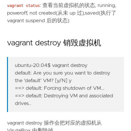
: 查看当前虚拟机的状态, running,
vagrant status
poweroff, not created(从未 up 过),saved(执行了
vagrant suspend 后的状态)
vagrant destroy 销毁虚拟机
ubuntu-20.04$ vagrant destroy
default: Are you sure you want to destroy
the 'default' VM? [y/N] y
==> default: Forcing shutdown of VM...
==> default: Destroying VM and associated
drives..
vagrant destroy 操作会把对应的虚拟机从
VirutalBox 中删除掉。