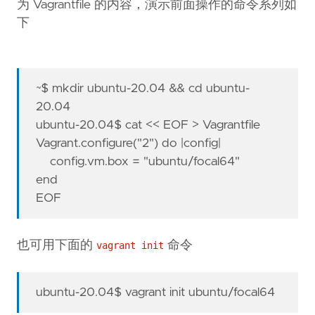
为 Vagrantfile 的内容，演示前面操作的命令系列如
下
~$ mkdir ubuntu-20.04 && cd ubuntu-
20.04
ubuntu-20.04$ cat << EOF > Vagrantfile
Vagrant.configure("2") do |config|
config.vm.box = "ubuntu/focal64"
end
EOF
也可用下面的
命令
vagrant init
ubuntu-20.04$ vagrant init ubuntu/focal64