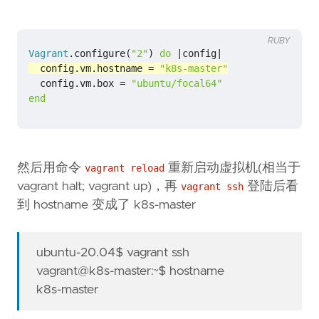
RUBY
Vagrant
.
configure
(
"2"
)
do
|
config
|
config
.
vm
.
hostname
=
"k8s-master"
config
.
vm
.
box
=
"ubuntu/focal64"
end
然后用命令
重新启动虚拟机(相当于
vagrant reload
vagrant halt; vagrant up)，再
登陆后看
vagrant ssh
到 hostname 变成了 k8s-master
ubuntu-20.04$ vagrant ssh
vagrant@k8s-master:~$ hostname
k8s-master