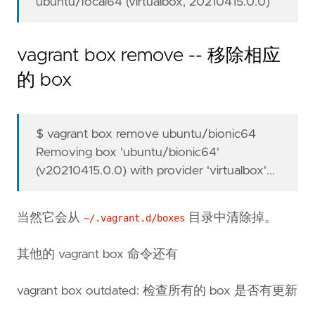
ubuntu/focal64 (virtualbox, 20210415.0.0)
vagrant box remove -- 移除相应
的 box
$ vagrant box remove ubuntu/bionic64
Removing box 'ubuntu/bionic64'
(v20210415.0.0) with provider 'virtualbox'...
当然它会从
目录中清除掉。
~/.vagrant.d/boxes
其他的 vagrant box 命令还有
vagrant box outdated: 检查所有的 box 是否有更新