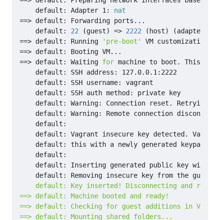
==
    default: Adapter 1: 
nat
==
    default: 
22
(
guest
)
=
> 
2222
(
host
)
(
adapter 1
)
==
> default: Running 
'pre-boot'
==
==
> default: Waiting 
for
    default: this with a newly generated keypair 
fo
    default: Removing insecure key from the guest 
i
==
==
> default: Checking 
for
==