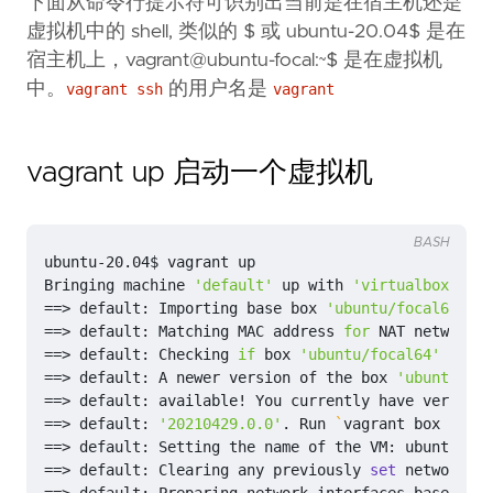
下面从命令行提示符可识别出当前是在宿主机还是
虚拟机中的 shell, 类似的 $ 或 ubuntu-20.04$ 是在
宿主机上，vagrant@ubuntu-focal:~$ 是在虚拟机
中。
的用户名是
vagrant ssh
vagrant
vagrant up 启动一个虚拟机
BASH
Bringing machine 
'default'
 up with 
'virtualbox'
==
> default: Importing base box 
'ubuntu/focal64'
==
> default: Matching MAC address 
for
==
> default: Checking 
if
 box 
'ubuntu/focal64'
 versi
==
> default: A newer version of the box 
'ubuntu/foc
==
> default: available! You currently have version 
==
> default: 
'20210429.0.0'
. Run 
`
vagrant box updat
==
==
> default: Clearing any previously 
set