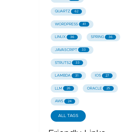
QUARTZ
62
WORDPRESS
41
LINUX
SPRING
36
36
JAVASCRIPT
33
STRUTS2
33
LAMBDA
IOS
31
27
LLM
ORACLE
26
25
AWS
24
ALL TAGS