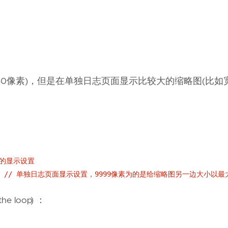
。
50像素)，但是在单独日志页面显示比较大的缩略图(比如
独页面的显示设置
00, 9999 ); // 单独日志页面显示设置，9999像素为的是给缩略图另一边大小以
e loop) ：