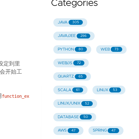
Categories
JAVA
305
JAVA/JEE
296
PYTHON
WEB
80
73
WEB/JS
设定到里
72
会开始工
QUARTZ
65
SCALA
LINUX
61
53
用
function_ex
LINUX/UNIX
52
DATABASE
50
AWS
SPRING
47
47