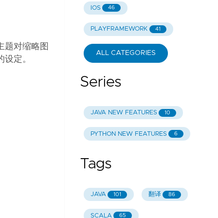
IOS
46
PLAYFRAMEWORK
41
主题对缩略图
ALL CATEGORIES
的设定。
Series
JAVA NEW FEATURES
10
PYTHON NEW FEATURES
6
Tags
JAVA
翻译
101
86
SCALA
65