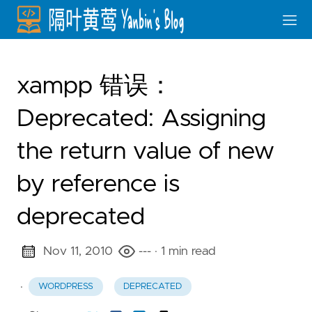
xampp 错误：
Deprecated: Assigning
the return value of new
by reference is
deprecated
Nov 11, 2010
---
· 1 min read
·
WORDPRESS
DEPRECATED