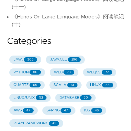
(十一)
《Hands-On Large Language Models》阅读笔记
(十)
Categories
JAVA
JAVA/JEE
305
296
PYTHON
WEB
WEB/JS
80
73
72
QUARTZ
SCALA
LINUX
65
61
53
LINUX/UNIX
DATABASE
52
50
AWS
SPRING
IOS
47
47
46
PLAYFRAMEWORK
41