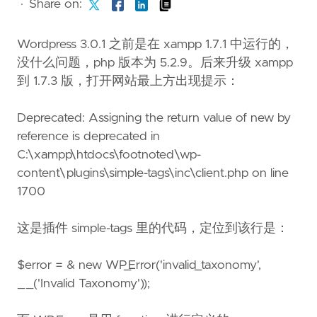
·
Share on:
Wordpress 3.0.1 之前是在 xampp 1.7.1 中运行的，
没什么问题，php 版本为 5.2.9。后来升级 xampp
到 1.7.3 版，打开网站最上方出现提示：
Deprecated: Assigning the return value of new by
reference is deprecated in
C:\xampp\htdocs\footnoted\wp-
content\plugins\simple-tags\inc\client.php on line
1700
这是插件 simple-tags 里的代码，定位到该行是：
$error = & new WP_Error('invalid_taxonomy',
__('Invalid Taxonomy'));