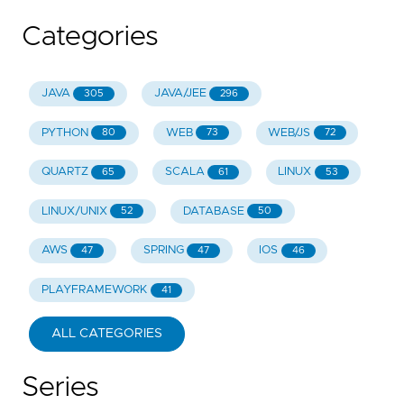
Categories
JAVA
JAVA/JEE
305
296
PYTHON
WEB
WEB/JS
80
73
72
QUARTZ
SCALA
LINUX
65
61
53
LINUX/UNIX
DATABASE
52
50
AWS
SPRING
IOS
47
47
46
PLAYFRAMEWORK
41
ALL CATEGORIES
Series