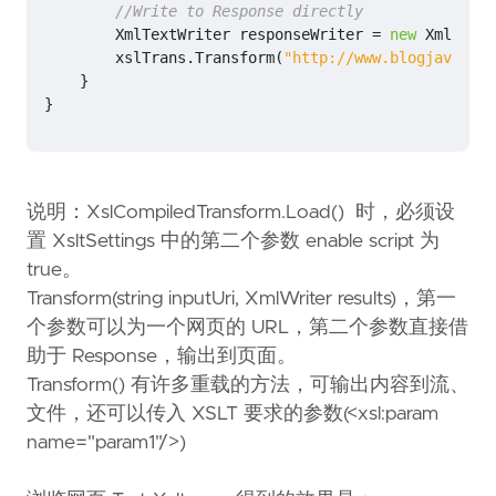
//Write to Response directly
XmlTextWriter
responseWriter
=
new
XmlTextW
xslTrans
.
Transform
(
"http://www.blogjava.net
}
}
说明：XslCompiledTransform.Load() 时，必须设
置 XsltSettings 中的第二个参数 enable script 为
true。
Transform(string inputUri, XmlWriter results)，第一
个参数可以为一个网页的 URL，第二个参数直接借
助于 Response，输出到页面。
Transform() 有许多重载的方法，可输出内容到流、
文件，还可以传入 XSLT 要求的参数(<xsl:param
name="param1"/>)