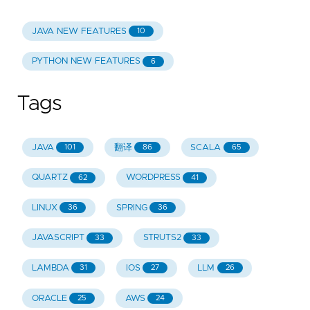
JAVA NEW FEATURES
10
PYTHON NEW FEATURES
6
Tags
JAVA
翻译
SCALA
101
86
65
QUARTZ
WORDPRESS
62
41
LINUX
SPRING
36
36
JAVASCRIPT
STRUTS2
33
33
LAMBDA
IOS
LLM
31
27
26
ORACLE
AWS
25
24