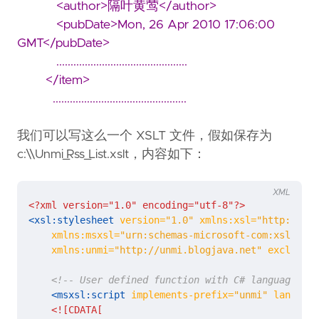
<author>隔叶黄莺</author>
<pubDate>Mon, 26 Apr 2010 17:06:00
GMT</pubDate>
..............................................
</item>
...............................................
我们可以写这么一个 XSLT 文件，假如保存为
c:\\Unmi_Rss_List.xslt，内容如下：
XML
<?xml version="1.0" encoding="utf-8"?>
<xsl:stylesheet
version=
"1.0"
xmlns:xsl=
"http://www
xmlns:msxsl=
"urn:schemas-microsoft-com:xslt"
xmlns:unmi=
"http://unmi.blogjava.net"
exclude-r
<!-- User defined function with C# language -->
<msxsl:script
implements-prefix=
"unmi"
language