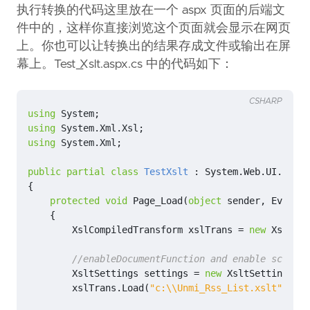
执行转换的代码这里放在一个 aspx 页面的后端文
件中的，这样你直接浏览这个页面就会显示在网页
上。你也可以让转换出的结果存成文件或输出在屏
幕上。Test_Xslt.aspx.cs 中的代码如下：
CSHARP
using
System
;
using
System.Xml.Xsl
;
using
System.Xml
;
public
partial
class
TestXslt
:
System
.
Web
.
UI
.
Page
{
protected
void
Page_Load
(
object
sender
,
EventAr
{
XslCompiledTransform
xslTrans
=
new
XslComp
//enableDocumentFunction and enable script
XsltSettings
settings
=
new
XsltSettings
(
tr
xslTrans
.
Load
(
"c:\\Unmi_Rss_List.xslt"
,
sett