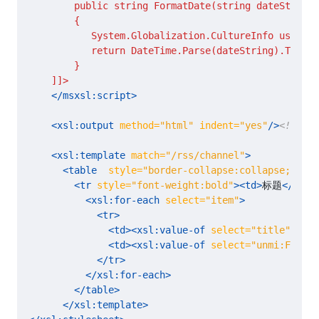
    ]]>
</msxsl:script>
<xsl:output
method=
"html"
indent=
"yes"
/>
<!--out
<xsl:template
match=
"/rss/channel"
>
<table
style=
"border-collapse:collapse;borde
<tr
style=
"font-weight:bold"
><td>
标题
</td><
<xsl:for-each
select=
"item"
>
<tr>
<td><xsl:value-of
select=
"title"
/></t
<td><xsl:value-of
select=
"unmi:Format
</tr>
</xsl:for-each>
</table>
</xsl:template>