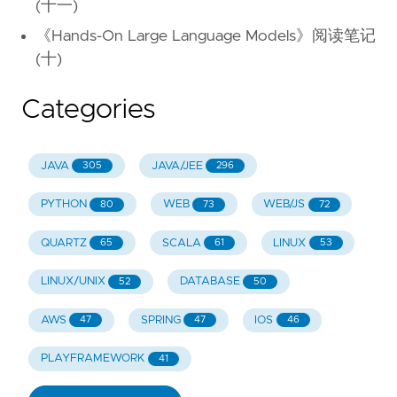
(十一)
《Hands-On Large Language Models》阅读笔记
(十)
Categories
JAVA
JAVA/JEE
305
296
PYTHON
WEB
WEB/JS
80
73
72
QUARTZ
SCALA
LINUX
65
61
53
LINUX/UNIX
DATABASE
52
50
AWS
SPRING
IOS
47
47
46
PLAYFRAMEWORK
41