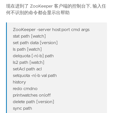
现在进到了 ZooKeeper 客户端的控制台下, 输入任
何不识别的命令都会显示出帮助
ZooKeeper -server host:port cmd args
stat path [watch]
set path data [version]
ls path [watch]
delquota [-n|-b] path
ls2 path [watch]
setAcl path acl
setquota -n|-b val path
history
redo cmdno
printwatches on|off
delete path [version]
sync path