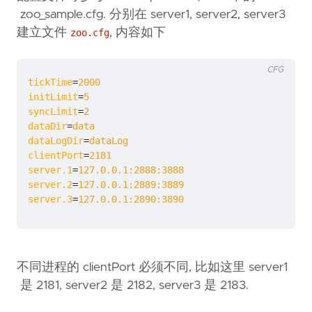
zoo_sample.cfg. 分别在 server1, server2, server3
建立文件
, 内容如下
zoo.cfg
CFG
tickTime
=
2000
initLimit
=
5
syncLimit
=
2
dataDir
=
data
dataLogDir
=
dataLog
clientPort
=
2181
server.1
=
127.0.0.1:2888:3888
server.2
=
127.0.0.1:2889:3889
server.3
=
127.0.0.1:2890:3890
不同进程的 clientPort 必须不同, 比如这里 server1
是 2181, server2 是 2182, server3 是 2183.