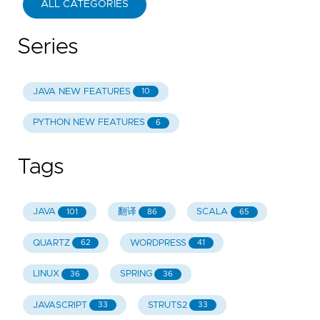
ALL CATEGORIES
Series
JAVA NEW FEATURES
10
PYTHON NEW FEATURES
6
Tags
JAVA
翻译
SCALA
101
86
65
QUARTZ
WORDPRESS
62
41
LINUX
SPRING
36
36
JAVASCRIPT
STRUTS2
33
33