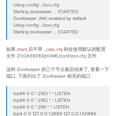
Using config: ./zoo.cfg
Starting zookeeper ... STARTED
ZooKeeper JMX enabled by default
Using config: ./zoo.cfg
Starting zookeeper ... STARTED
如果
后不带
则会使用默认的配置
start
./zoo.cfg
文件 ZOOKEEPER_HOME/conf/zoo.cfg 文件.
这样 ZooKeeper 的三个节点都启动来了, 查看一下
端口, 下面列出了 ZooKeeper 相关的端口
tcp46 0 0 *.2183 *.* LISTEN
tcp46 0 0 *.2182 *.* LISTEN
tcp46 0 0 *.2181 *.* LISTEN
tcp4 0 0 127.0.0.1.2889 127.0.0.1.50886