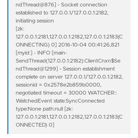
ndThread@876] - Socket connection
established to 127.0.0.1/127.0.0.1:2182,
initiating session
[zk:
127.0.0.1:2181,127.0.0.1:2182,127.0.0.1:2183(C
ONNECTING) 0] 2016-10-04 00:41:26,821
[myid:] - INFO [main-
SendThread(127.0.0.1:2182):ClientCnxn$Se
ndThread@1299] - Session establishment
complete on server 127.0.0.1/127.0.0.1:2182,
sessionid = 0x2578e2b859b0000,
negotiated timeout = 30000 WATCHER::
WatchedEvent state:SyncConnected
type:None path:null [zk:
127.0.0.1:2181,127.0.0.1:2182,127.0.0.1:2183(C
ONNECTED) 0]