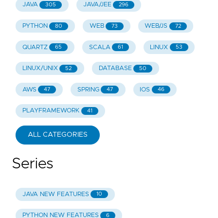
JAVA
JAVA/JEE
305
296
PYTHON
WEB
WEB/JS
80
73
72
QUARTZ
SCALA
LINUX
65
61
53
LINUX/UNIX
DATABASE
52
50
AWS
SPRING
IOS
47
47
46
PLAYFRAMEWORK
41
ALL CATEGORIES
Series
JAVA NEW FEATURES
10
PYTHON NEW FEATURES
6