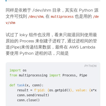
同样是依赖于 /dev/shm 目录，其实在 Python 源
文件可找到
, 在
也是用的
/dev/shm
multiprocess
/de
v/shm
试过了 loky 组件也没用，看来只能退回到使用最
原始的 Process 来创建子进程了, 通过进程间的管
道(Pipe)来传递结果数据，最终在 AWS Lambda
要使用 Python 进程的话，只能是
PYTHON
import
os
from
multiprocessing
import
Process
,
Pipe
def
task
(
x
,
conn
):
result
=
f
'pid: 
{
os
.
getpid
()
}
, value: 
{
x
*
x
}
'
conn
.
send
(
result
)
conn
.
close
()