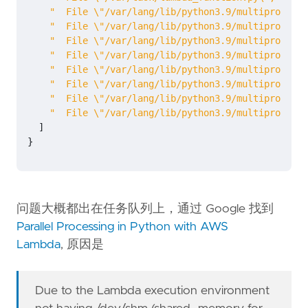
"  File 
\"
/var/lang/lib/python3.9/multiprocessi
"  File 
\"
/var/lang/lib/python3.9/multiprocessi
"  File 
\"
/var/lang/lib/python3.9/multiprocessi
"  File 
\"
/var/lang/lib/python3.9/multiprocessi
"  File 
\"
/var/lang/lib/python3.9/multiprocessi
"  File 
\"
/var/lang/lib/python3.9/multiprocessi
"  File 
\"
/var/lang/lib/python3.9/multiprocessi
"  File 
\"
/var/lang/lib/python3.9/multiprocessi
]
}
问题大概都出在任务队列上，通过 Google 找到
Parallel Processing in Python with AWS
Lambda
, 原因是
Due to the Lambda execution environment