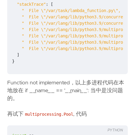
"stackTrace"
:
[
"  File 
\"
/var/task/lambda_function.py
\"
, line 
"  File 
\"
/var/lang/lib/python3.9/concurrent/fu
"  File 
\"
/var/lang/lib/python3.9/concurrent/fu
"  File 
\"
/var/lang/lib/python3.9/multiprocessi
"  File 
\"
/var/lang/lib/python3.9/multiprocessi
"  File 
\"
/var/lang/lib/python3.9/multiprocessi
"  File 
\"
/var/lang/lib/python3.9/multiprocessi
]
}
Function not implemented，以上多进程代码在本
地放在 if __name__ == '__main__': 当中是没问题
的。
再试下
, 代码
multiprocessing.Pool
PYTHON