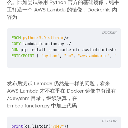
么。比如尝试采用 Python 官方的基础镜像，纯手
工打造一个 AWS Lambda 的镜像，Dockerfile 内
容为
DOCKER
FROM
python:3.9-slim<br
/>
COPY
 lambda_function.py ./
RUN
 pip install --no-cache-dir awslambdaric<br/>
ENTRYPOINT
[
"python"
,
"-m"
,
"awslambdaric"
,
"lambd
发布后测试 Lambda 仍然是一样的问题，看来
AWS Lambda 才不在乎在 Docker 镜像中有没有
/dev/shm 目录，继续较真，在
lambda_function.py 中加上代码
PYTHON
print
(
os
.
listdir
(
"/dev"
))