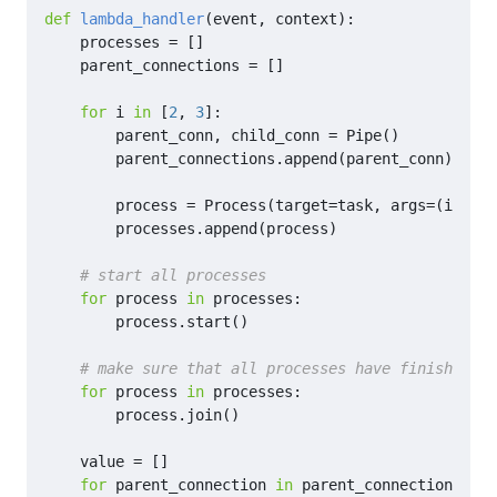
def
lambda_handler
(
event
,
context
):
processes
=
[]
parent_connections
=
[]
for
i
in
[
2
,
3
]:
parent_conn
,
child_conn
=
Pipe
()
parent_connections
.
append
(
parent_conn
)
process
=
Process
(
target
=
task
,
args
=
(
i
,
chi
processes
.
append
(
process
)
# start all processes
for
process
in
processes
:
process
.
start
()
# make sure that all processes have finished
for
process
in
processes
:
process
.
join
()
value
=
[]
for
parent_connection
in
parent_connections
: