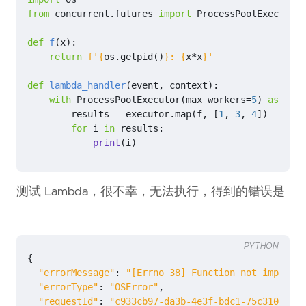
from
concurrent.futures
import
ProcessPoolExecutor
def
f
(
x
):
return
f
'
{
os
.
getpid
()
}
: 
{
x
*
x
}
'
def
lambda_handler
(
event
,
context
):
with
ProcessPoolExecutor
(
max_workers
=
5
)
as
exec
results
=
executor
.
map
(
f
,
[
1
,
3
,
4
])
for
i
in
results
:
print
(
i
)
测试 Lambda，很不幸，无法执行，得到的错误是
PYTHON
{
"errorMessage"
:
"[Errno 38] Function not implemen
"errorType"
:
"OSError"
,
"requestId"
:
"c933cb97-da3b-4e3f-bdc1-75c310d431e