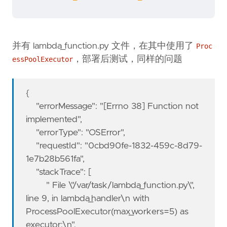
并有 lambda_function.py 文件，在其中使用了
Proc
，部署后测试，同样的问题
essPoolExecutor
{
"errorMessage": "[Errno 38] Function not
implemented",
"errorType": "OSError",
"requestId": "0cbd90fe-1832-459c-8d79-
1e7b28b561fa",
"stackTrace": [
" File \"/var/task/lambda_function.py\",
line 9, in lambda_handler\n with
ProcessPoolExecutor(max_workers=5) as
executor:\n",