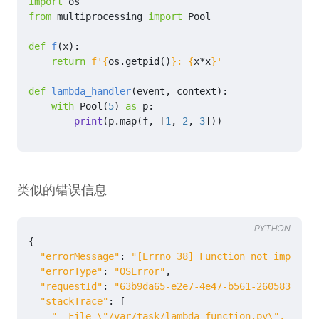
import
os
from
multiprocessing
import
Pool
def
f
(
x
):
return
f
'
{
os
.
getpid
()
}
: 
{
x
*
x
}
'
def
lambda_handler
(
event
,
context
):
with
Pool
(
5
)
as
p
:
print
(
p
.
map
(
f
,
[
1
,
2
,
3
]))
类似的错误信息
PYTHON
{
"errorMessage"
:
"[Errno 38] Function not implemen
"errorType"
:
"OSError"
,
"requestId"
:
"63b9da65-e2e7-4e47-b561-260583e9234
"stackTrace"
:
[
"  File 
\"
/var/task/lambda_function.py
\"
, line 