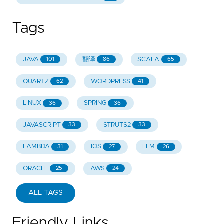
Tags
JAVA
翻译
SCALA
101
86
65
QUARTZ
WORDPRESS
62
41
LINUX
SPRING
36
36
JAVASCRIPT
STRUTS2
33
33
LAMBDA
IOS
LLM
31
27
26
ORACLE
AWS
25
24
ALL TAGS
Friendly Links