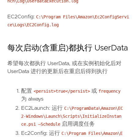
nch\Log\UserdataExecution.log
EC2Config:
C:\Program Files\Amazon\Ec2ConfigServi
ce\Logs\EC2Config.log
每次启动(含重启)都执行 UserData
希望每次都执行 UserData, 或在实例初始化后对
UserData 进行的更新后在重启后得到执行
配置
或
<persist>true</persist>
frequency
为 always
EC2Launch: 运行
C:\ProgramData\Amazon\EC
2-Windows\Launch\Scripts\InitializeInstan
启用调度任务
ce.ps1 –Schedule
Ec2Config: 运行
C:\Program Files\Amazon\E