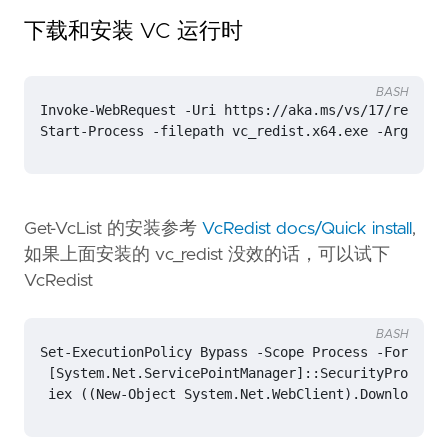
下载和安装 VC 运行时
BASH
Invoke-WebRequest -Uri https://aka.ms/vs/17/release
Start-Process -filepath vc_redist.x64.exe -Argument
Get-VcList 的安装参考
VcRedist docs/Quick install
,
如果上面安装的 vc_redist 没效的话，可以试下
VcRedist
BASH
Set-ExecutionPolicy Bypass -Scope Process -Force
;
`
[
System.Net.ServicePointManager
]
::SecurityProtocol
 iex 
((
New-Object System.Net.WebClient
)
.DownloadStr