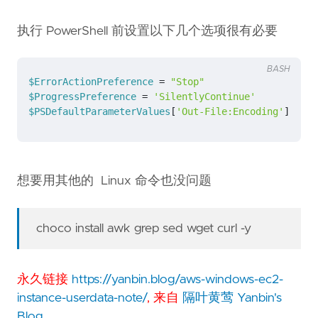
执行 PowerShell 前设置以下几个选项很有必要
BASH
$ErrorActionPreference
=
"Stop"
$ProgressPreference
=
'SilentlyContinue'
$PSDefaultParameterValues
[
'Out-File:Encoding'
]
=
'u
想要用其他的 Linux 命令也没问题
choco install awk grep sed wget curl -y
永久链接
https://yanbin.blog/aws-windows-ec2-
instance-userdata-note/
, 来自
隔叶黄莺 Yanbin's
Blog