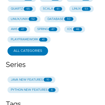
QUARTZ
SCALA
LINUX
65
61
53
LINUX/UNIX
DATABASE
52
50
AWS
SPRING
IOS
47
47
46
PLAYFRAMEWORK
41
ALL CATEGORIES
Series
JAVA NEW FEATURES
10
PYTHON NEW FEATURES
6
Tags