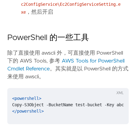
c2ConfigService\Ec2ConfigServiceSetting.e
，然后开启
xe
PowerShell 的一些工具
除了直接使用 awscli 外，可直接使用 PowerShell
下的 AWS Tools, 参考
AWS Tools for PowerShell
Cmdlet Reference
。其实就是以 PowerShell 的方式
来使用 awscli。
XML
<powershell>
</powershell>