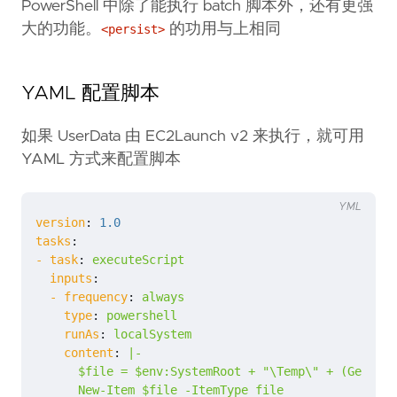
PowerShell 中除了能执行 batch 脚本外，还有更强
大的功能。
的功用与上相同
<persist>
YAML 配置脚本
如果 UserData 由 EC2Launch v2 来执行，就可用
YAML 方式来配置脚本
YML
version
:
1.0
tasks
:
- 
task
:
executeScript
inputs
:
- 
frequency
:
always
type
:
powershell
runAs
:
localSystem
content
:
|-
New-Item
$file
-ItemType
file