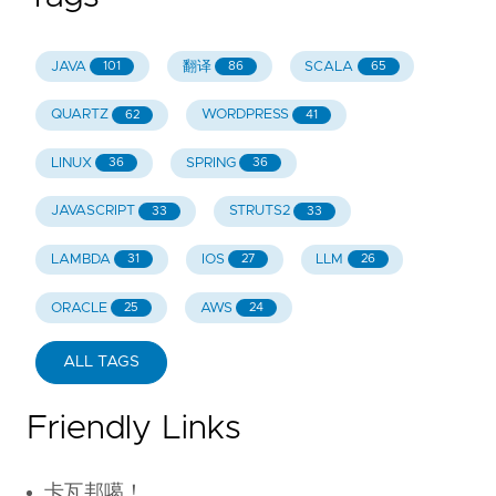
JAVA
翻译
SCALA
101
86
65
QUARTZ
WORDPRESS
62
41
LINUX
SPRING
36
36
JAVASCRIPT
STRUTS2
33
33
LAMBDA
IOS
LLM
31
27
26
ORACLE
AWS
25
24
ALL TAGS
Friendly Links
卡瓦邦噶！