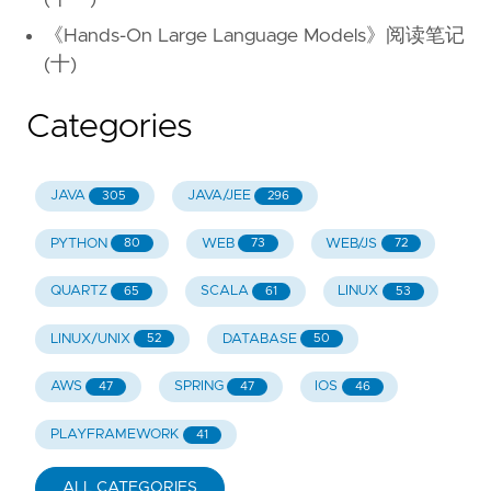
《Hands-On Large Language Models》阅读笔记
(十)
Categories
JAVA
JAVA/JEE
305
296
PYTHON
WEB
WEB/JS
80
73
72
QUARTZ
SCALA
LINUX
65
61
53
LINUX/UNIX
DATABASE
52
50
AWS
SPRING
IOS
47
47
46
PLAYFRAMEWORK
41
ALL CATEGORIES