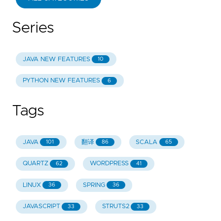
Series
JAVA NEW FEATURES
10
PYTHON NEW FEATURES
6
Tags
JAVA
翻译
SCALA
101
86
65
QUARTZ
WORDPRESS
62
41
LINUX
SPRING
36
36
JAVASCRIPT
STRUTS2
33
33