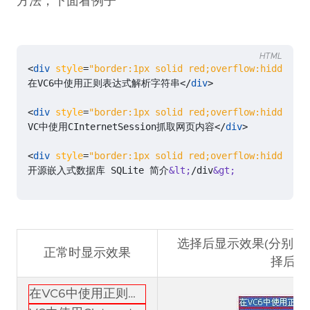
方法，下面看例子
HTML
<
div
style
=
"border:1px solid red;overflow:hidden;te
在VC6中使用正则表达式解析字符串
</
div
>
<
div
style
=
"border:1px solid red;overflow:hidden;te
VC中使用CInternetSession抓取网页内容
</
div
>
<
div
style
=
"border:1px solid red;overflow:hidden;te
开源嵌入式数据库 SQLite 简介
&lt;
/div
&gt;
选择后显示效果(分别对
正常时显示效果
择后效
在VC6中使用正则表达式解析字符串