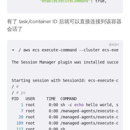
"enableExecuteCommand"
: 
true
,
有了 task/container ID 后就可以直接连接到该容器
会话了
BASH
➜  / aws ecs execute-command --cluster ecs-exec-dem
/ 
#
/ 
# ps
1
 root      0:00 sh -c 
echo
 hello world, sleep.
7
20
109
117