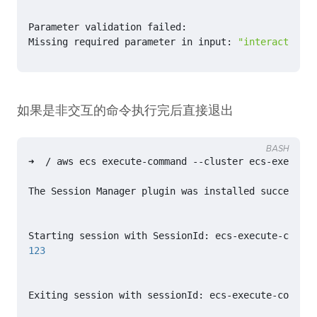
Missing required parameter 
in
 input: 
"interactive"
如果是非交互的命令执行完后直接退出
BASH
➜  / aws ecs execute-command --cluster ecs-exec-dem
123
Exiting session with sessionId: ecs-execute-command