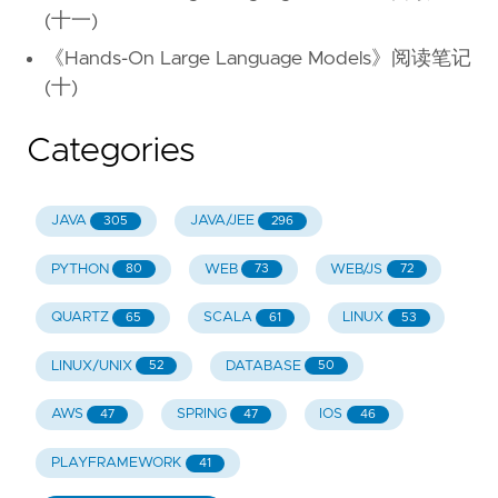
(十一)
《Hands-On Large Language Models》阅读笔记
(十)
Categories
JAVA
JAVA/JEE
305
296
PYTHON
WEB
WEB/JS
80
73
72
QUARTZ
SCALA
LINUX
65
61
53
LINUX/UNIX
DATABASE
52
50
AWS
SPRING
IOS
47
47
46
PLAYFRAMEWORK
41