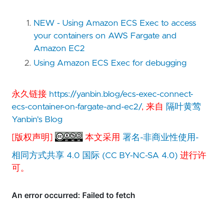
NEW - Using Amazon ECS Exec to access
your containers on AWS Fargate and
Amazon EC2
Using Amazon ECS Exec for debugging
永久链接
https://yanbin.blog/ecs-exec-connect-
ecs-container-on-fargate-and-ec2/
, 来自
隔叶黄莺
Yanbin's Blog
[版权声明]
本文采用
署名-非商业性使用-
相同方式共享 4.0 国际 (CC BY-NC-SA 4.0)
进行许
可。