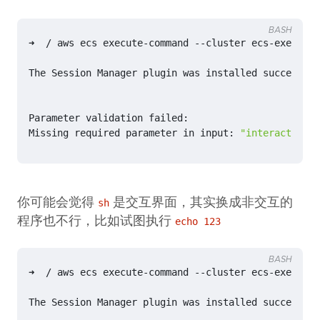
BASH
➜  / aws ecs execute-command --cluster ecs-exec-dem
Missing required parameter 
in
 input: 
"interactive"
你可能会觉得
是交互界面，其实换成非交互的
sh
程序也不行，比如试图执行
echo 123
BASH
➜  / aws ecs execute-command --cluster ecs-exec-dem