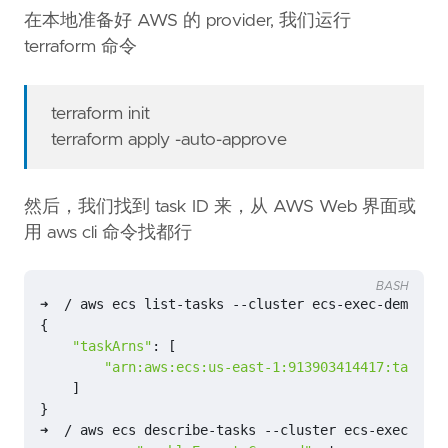
在本地准备好 AWS 的 provider, 我们运行
locals
{
terraform 命令
ecs_assume_role_policy
=
<<EOF
terraform init
terraform apply -auto-approve
然后，我们找到 task ID 来，从 AWS Web 界面或
用 aws cli 命令找都行
BASH
{
"taskArns"
: 
[
"arn:aws:ecs:us-east-1:913903414417:task/ec
EOF
]
}
}
➜  / aws ecs describe-tasks --cluster ecs-exec-demo