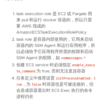
inline_policy
{
name
=
"SSM_agent_permissions"
task execution role 是 EC2 或 Fargate 用
policy
=
<<EOF
来 pull 和运行 docker 容器的，所以只需
要 AWS 现成的
AmazonECSTaskExecutionRolePolicy
task role 是容器内部使用的，它用来启动
容器内的 SSM Agent 和运行应用程序，所
以必须给予它应用程序所需的权限和启动
SSM Agent 的权限，如
ssmmessages:*
创建 ECS service 时必须指定
enable_execu
为 true, 否则无法直连容器
te_command
任务定义中推荐设置
initProcessEnabled: t
，为
时容器也是可被连接的，但
rue
false
会造成容器退出时 ECS Exec 执行的命令
EOF
进程仍在
}
}