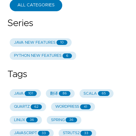
ALL CATEGORIES
Series
JAVA NEW FEATURES
10
PYTHON NEW FEATURES
6
Tags
JAVA
翻译
SCALA
101
86
65
QUARTZ
WORDPRESS
62
41
LINUX
SPRING
36
36
JAVASCRIPT
STRUTS2
33
33