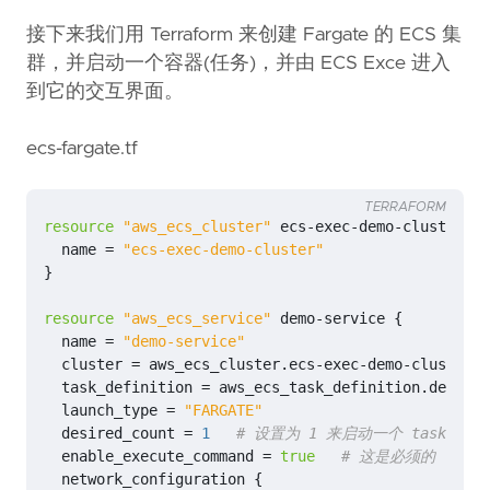
接下来我们用 Terraform 来创建 Fargate 的 ECS 集
群，并启动一个容器(任务)，并由 ECS Exce 进入
到它的交互界面。
ecs-fargate.tf
TERRAFORM
resource
"aws_ecs_cluster"
ecs
-
exec
-
demo
-
cluster
{
name
=
"ecs-exec-demo-cluster"
}
resource
"aws_ecs_service"
demo
-
service
{
name
=
"demo-service"
cluster
=
aws_ecs_cluster
.
ecs
-
exec
-
demo
-
cluster
.
n
task_definition
=
aws_ecs_task_definition
.
demo
-
ta
launch_type
=
"FARGATE"
desired_count
=
1
enable_execute_command
=
true
network_configuration
{