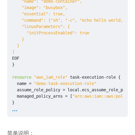
EOF
}
resource
"aws_iam_role"
task
-
execution
-
role
{
name
=
"demo-task-execution-role"
assume_role_policy
=
local
.
ecs_assume_role_policy
managed_policy_arns
=
[
"arn:aws:iam::aws:policy/s
}
...
resource
"aws_iam_role"
"task-role"
{
name
=
"demo-task-role"
assume_role_policy
=
local
.
ecs_assume_role_policy
简单说明：