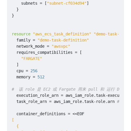
subnets
=
[
"subnet-cf034d94"
]
}
}
resource
"aws_ecs_task_definition"
"demo-task-defin
family
=
"demo-task-definition"
network_mode
=
"awsvpc"
requires_compatibilities
=
[
"FARGATE"
]
cpu
=
256
memory
=
512
execution_role_arn
=
aws_iam_role
.
task
-
execution
-
task_role_arn
=
aws_iam_role
.
task
-
role
.
arn
container_definitions
=
<<EOF