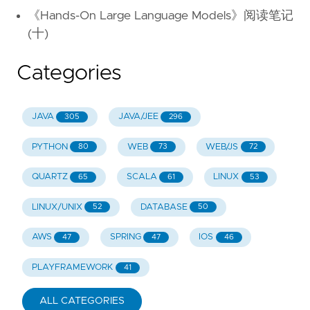
《Hands-On Large Language Models》阅读笔记
(十)
Categories
JAVA
JAVA/JEE
305
296
PYTHON
WEB
WEB/JS
80
73
72
QUARTZ
SCALA
LINUX
65
61
53
LINUX/UNIX
DATABASE
52
50
AWS
SPRING
IOS
47
47
46
PLAYFRAMEWORK
41
ALL CATEGORIES