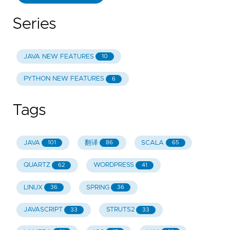
Series
JAVA NEW FEATURES
10
PYTHON NEW FEATURES
6
Tags
JAVA
翻译
SCALA
101
86
65
QUARTZ
WORDPRESS
62
41
LINUX
SPRING
36
36
JAVASCRIPT
STRUTS2
33
33