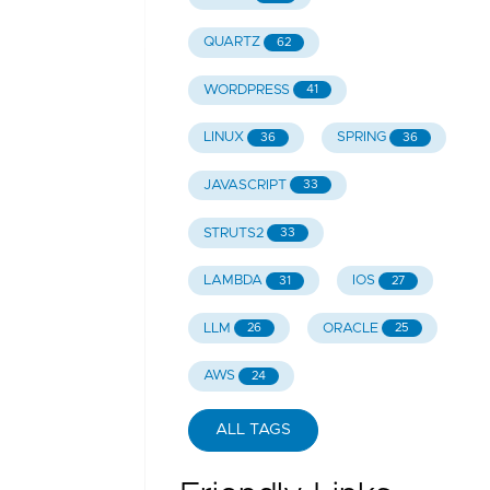
QUARTZ
62
WORDPRESS
41
LINUX
SPRING
36
36
JAVASCRIPT
33
STRUTS2
33
LAMBDA
IOS
31
27
LLM
ORACLE
26
25
AWS
24
ALL TAGS