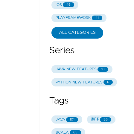
IOS
46
PLAYFRAMEWORK
41
ALL CATEGORIES
Series
JAVA NEW FEATURES
10
PYTHON NEW FEATURES
6
Tags
JAVA
翻译
101
86
SCALA
65