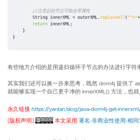
//注意起始节点可能会带属性
String
innerXML
=
outerXML
.
replaceAll
(
"^<"
+
return
innerXML
;
}
}
有些地方介绍的是用递归循环子节点的办法进行字符
其实我们还可以换一步来思考，既然 dom4j 提供了 asXM
就能够实现一个自己更干净的 innerXML() 方法，也就
永久链接
https://yanbin.blog/java-dom4j-get-innerxml
[版权声明]
本文采用
署名-非商业性使用-相同方式共享