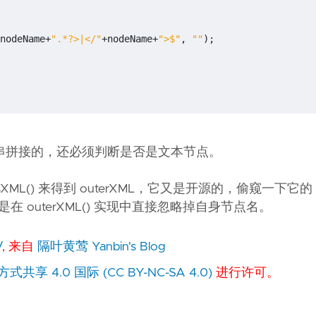
nodeName
+
".*?>|</"
+
nodeName
+
">$"
,
""
);
串拼接的，还必须判断是否是文本节点。
L() 来得到 outerXML，它又是开源的，偷窥一下它的 ou
是在 outerXML() 实现中直接忽略掉自身节点名。
/
, 来自
隔叶黄莺 Yanbin's Blog
 4.0 国际 (CC BY-NC-SA 4.0)
进行许可。