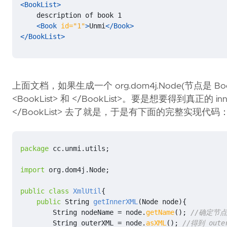
<BookList>
<Book
id=
"1"
>
Unmi
</Book>
</BookList>
上面文档，如果生成一个 org.dom4j.Node(节点是 B
<BookList> 和 </BookList>。要是想要得到真正的
</BookList> 去了就是，于是有下面的完整实现代码
package
cc.unmi.utils
;
import
org.dom4j.Node
;
public
class
XmlUtil
{
public
String
getInnerXML
(
Node
node
){
String
nodeName
=
node
.
getName
();
//确定节
String
outerXML
=
node
.
asXML
();
//得到 oute