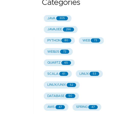
Categories
JAVA
305
JAVA/JEE
296
PYTHON
WEB
80
73
WEB/JS
72
QUARTZ
65
SCALA
LINUX
61
53
LINUX/UNIX
52
DATABASE
50
AWS
SPRING
47
47