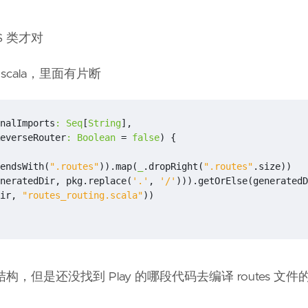
$ 类才对
er.scala，里面有片断
nalImports
:
Seq
[
String
],
everseRouter
:
Boolean
=
false
)
{
endsWith
(
".routes"
)).
map
(
_
.
dropRight
(
".routes"
.
size
))
neratedDir
,
pkg
.
replace
(
'.'
,
'/'
))).
getOrElse
(
generatedD
ir
,
"routes_routing.scala"
))
生成包结构，但是还没找到 Play 的哪段代码去编译 routes 