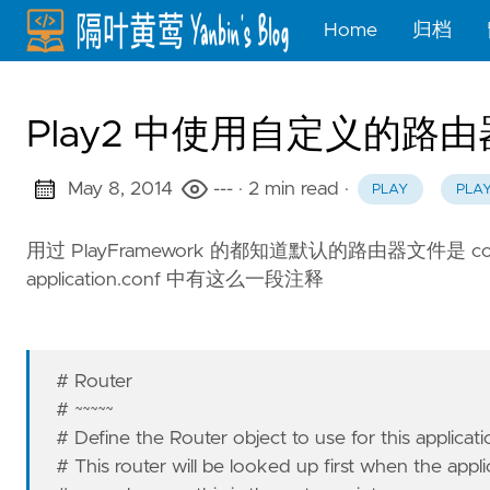
Home
归档
Play2 中使用自定义的路由器
May 8, 2014
---
· 2 min read
·
PLAY
PLA
用过 PlayFramework 的都知道默认的路由器文件是 con
application.conf 中有这么一段注释
# Router
# ~~~~~
# Define the Router object to use for this applicati
# This router will be looked up first when the applic