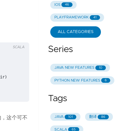
IOS
46
PLAYFRAMEWORK
41
ALL CATEGORIES
Series
SCALA
JAVA NEW FEATURES
10
ir
)
PYTHON NEW FEATURES
6
Tags
JAVA
翻译
101
86
文件的，这个可不
SCALA
65