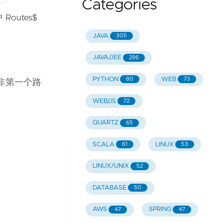
Categories
 Routes$
JAVA
305
JAVA/JEE
296
PYTHON
WEB
80
73
译非第一个路
WEB/JS
72
QUARTZ
65
SCALA
LINUX
61
53
LINUX/UNIX
52
DATABASE
50
AWS
SPRING
47
47