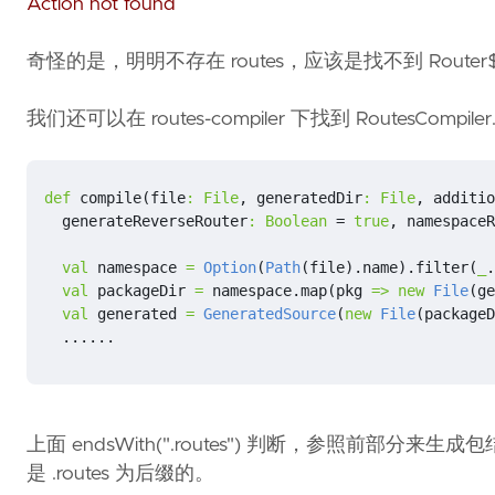
Action not found
奇怪的是，明明不存在 routes，应该是找不到 Router
我们还可以在 routes-compiler 下找到 RoutesCompil
def
compile
(
file
:
File
,
generatedDir
:
File
,
additio
generateReverseRouter
:
Boolean
=
true
,
namespaceR
val
namespace
=
Option
(
Path
(
file
).
name
).
filter
(
_
.
val
packageDir
=
namespace
.
map
(
pkg
=>
new
File
(
ge
val
generated
=
GeneratedSource
(
new
File
(
packageD
......
上面 endsWith(".routes") 判断，参照前部分来
是 .routes 为后缀的。