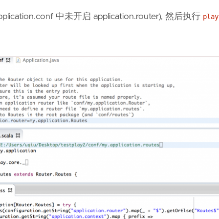
lication.conf 中未开启 application.router), 然后执行
play
。