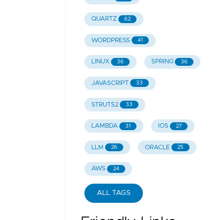
QUARTZ
62
WORDPRESS
41
LINUX
SPRING
36
36
JAVASCRIPT
33
STRUTS2
33
LAMBDA
IOS
31
27
LLM
ORACLE
26
25
AWS
24
ALL TAGS