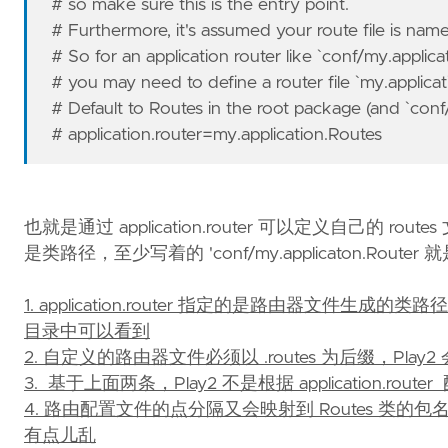
# so make sure this is the entry point.
# Furthermore, it's assumed your route file is nam
# So for an application router like `conf/my.applica
# you may need to define a router file `my.applicat
# Default to Routes in the root package (and `conf
# application.router=my.application.Routes
也就是通过 application.router 可以定义自
是类路径，至少写着的 'conf/my.applicaton.
1. application.router 指定的是路由器文件生成的类路径，在 tar
目录中可以看到
2. 自定义的路由器文件必须以 .routes 为后缀，Play2 会自
3. 基于上面两条，Play2 不是根据 applicatio
4. 路由配置文件的点分隔又会映射到 Routes 
有点儿乱