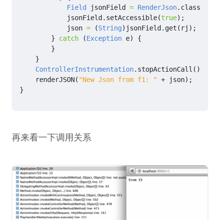
Field
jsonField
=
RenderJson
.
class
.
getD
jsonField
.
setAccessible
(
true
);
json
=
(
String
)
jsonField
.
get
(
rj
);
}
catch
(
Exception
e
)
{
}
}
ControllerInstrumentation
.
stopActionCall
();
renderJSON
(
"New Json from f1: "
+
json
);
}
再来看一下调用关系