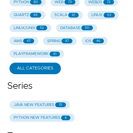
PYTHON
WEB
WEB/JS
80
73
72
QUARTZ
SCALA
LINUX
65
61
53
LINUX/UNIX
DATABASE
52
50
AWS
SPRING
IOS
47
47
46
PLAYFRAMEWORK
41
ALL CATEGORIES
Series
JAVA NEW FEATURES
10
PYTHON NEW FEATURES
6