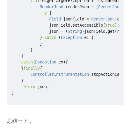
if
(
ite
.
getTargetException
()
instanceof
Rend
RenderJson
renderJson
=
(
RenderJson
)
ite
try
{
Field
jsonField
=
RenderJson
.
class
.
jsonField
.
setAccessible
(
true
);
json
=
(
String
)
jsonField
.
get
(
render
}
catch
(
Exception
e
)
{
}
}
}
catch
(
Exception
ex
){
}
finally
{
ControllerInstrumentation
.
stopActionCall
();
}
return
json
;
}
总结一下，