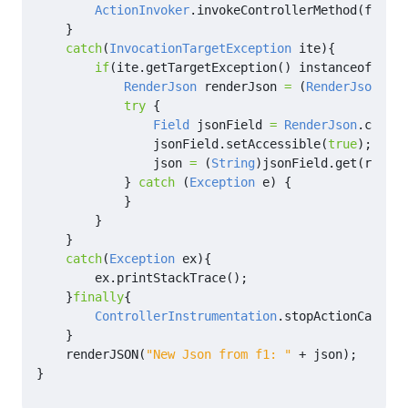
ActionInvoker
.
invokeControllerMethod
(
f2Meth
}
catch
(
InvocationTargetException
ite
){
if
(
ite
.
getTargetException
()
instanceof
Rend
RenderJson
renderJson
=
(
RenderJson
)
ite
try
{
Field
jsonField
=
RenderJson
.
class
.
jsonField
.
setAccessible
(
true
);
json
=
(
String
)
jsonField
.
get
(
render
}
catch
(
Exception
e
)
{
}
}
}
catch
(
Exception
ex
){
ex
.
printStackTrace
();
}
finally
{
ControllerInstrumentation
.
stopActionCall
();
}
renderJSON
(
"New Json from f1: "
+
json
);
}