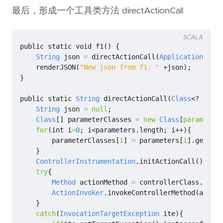
最后，形成一个工具类方法 directActionCall
SCALA
public
static
void
f1
()
{
String
json
=
directActionCall
(
Application
.
clas
renderJSON
(
"New json from f1: "
+
json
);
}
public
static
String
directActionCall
(
Class
<?
exten
String
json
=
null
;
Class
[]
parameterClasses
=
new
Class
[
parameters
for
(
int
i
=
0
;
i
<
parameters
.
length
;
i
++){
parameterClasses
[
i
]
=
parameters
[
i
].
getClas
}
ControllerInstrumentation
.
initActionCall
();
try
{
Method
actionMethod
=
controllerClass
.
getDe
ActionInvoker
.
invokeControllerMethod
(
action
}
catch
(
InvocationTargetException
ite
){