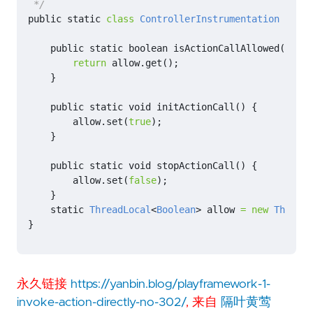
 */
public
static
class
ControllerInstrumentation
{
public
static
boolean
isActionCallAllowed
()
{
return
allow
.
get
();
}
public
static
void
initActionCall
()
{
allow
.
set
(
true
);
}
public
static
void
stopActionCall
()
{
allow
.
set
(
false
);
}
static
ThreadLocal
<
Boolean
>
allow
=
new
ThreadL
}
永久链接
https://yanbin.blog/playframework-1-
invoke-action-directly-no-302/
, 来自
隔叶黄莺