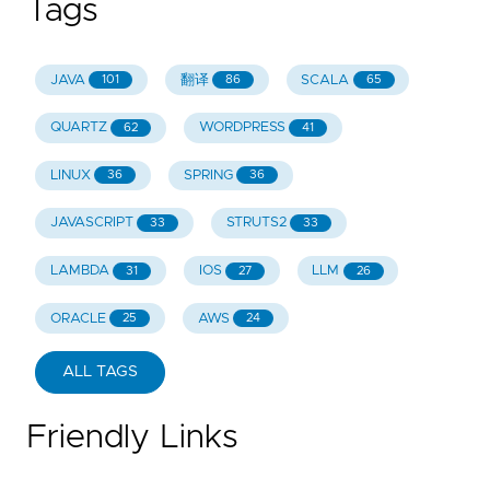
Tags
JAVA
翻译
SCALA
101
86
65
QUARTZ
WORDPRESS
62
41
LINUX
SPRING
36
36
JAVASCRIPT
STRUTS2
33
33
LAMBDA
IOS
LLM
31
27
26
ORACLE
AWS
25
24
ALL TAGS
Friendly Links