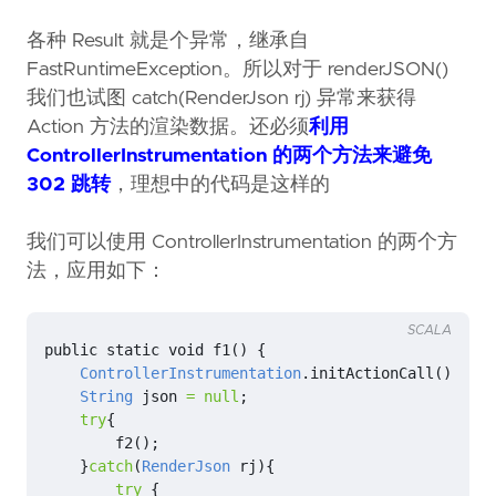
各种 Result 就是个异常，继承自
FastRuntimeException。所以对于 renderJSON()
我们也试图 catch(RenderJson rj) 异常来获得
Action 方法的渲染数据。还必须
利用
ControllerInstrumentation 的两个方法来避免
302 跳转
，理想中的代码是这样的
我们可以使用 ControllerInstrumentation 的两个方
法，应用如下：
SCALA
public
static
void
f1
()
{
ControllerInstrumentation
.
initActionCall
();
String
json
=
null
;
try
{
f2
();
}
catch
(
RenderJson
rj
){
try
{