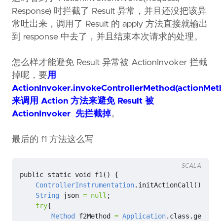
Response) 时拦截了 Result 异常，并且还没把该异
常吐出来，调用了 Result 的 apply 方法直接就输出
到 response 中去了，并且结束本次请求的处理。
怎么样才能避免 Result 异常被 ActionInvoker 拦截
掉呢，要
用
ActionInvoker.invokeControllerMethod(actionMet
来调用 Action 方法来避免 Result 被
ActionInvoker 先拦截掉
。
最后的 f1 方法这么写
SCALA
public
static
void
f1
()
{
ControllerInstrumentation
.
initActionCall
();
String
json
=
null
;
try
{
Method
f2Method
=
Application
.
class
.
getDecl