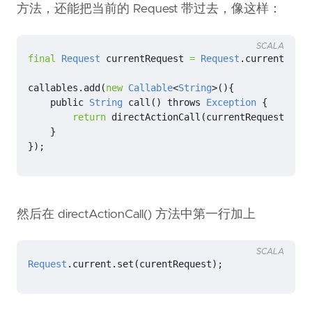
方法，还能把当前的 Request 带过去，像这样：
SCALA
final
Request
currentRequest
=
Request
.
current
();
callables
.
add
(
new
Callable
<
String
>(){
public
String
call
()
throws
Exception
{
return
directActionCall
(
currentRequest
,
App
}
});
然后在 directActionCall() 方法中第一行加上
SCALA
Request
.
current
.
set
(
curentRequest
);