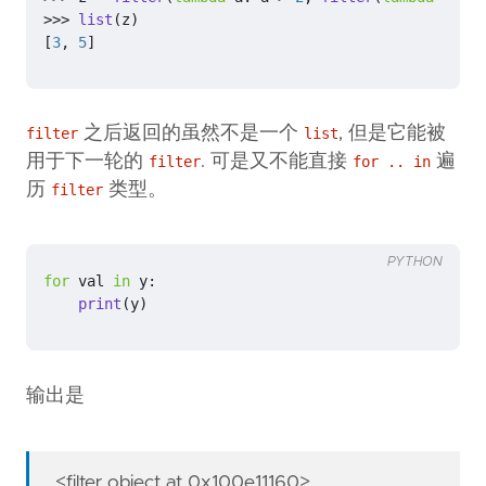
>>>
list
(
z
)
[
3
,
5
]
之后返回的虽然不是一个
, 但是它能被
filter
list
用于下一轮的
. 可是又不能直接
遍
filter
for .. in
历
类型。
filter
PYTHON
for
val
in
y
:
print
(
y
)
输出是
<filter object at 0x100e11160>