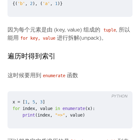
{(
'b'
,
2
),
(
'a'
,
1
)}
因为每个元素是由 (key, value) 组成的
, 所以
tuple
能用
进行拆解(unpack)。
for key, value
遍历时得到索引
这时候要用到
函数
enumerate
PYTHON
x
=
[
1
,
5
,
3
]
for
index
,
value
in
enumerate
(
x
):
print
(
index
,
"=>"
,
value
)