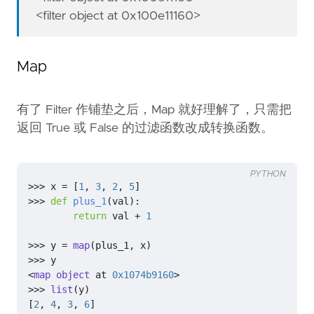
<filter object at 0x100e11160>
Map
有了 Filter 作铺垫之后，Map 就好理解了，只需把
返回 True 或 False 的过滤函数改成转换函数。
PYTHON
>>>
x
=
[
1
,
3
,
2
,
5
]
>>>
def
plus_1
(
val
):
return
val
+
1
>>>
y
=
map
(
plus_1
,
x
)
>>>
y
<
map
object
at
0x1074b9160
>
>>>
list
(
y
)
[
2
,
4
,
3
,
6
]