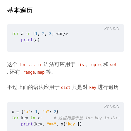
基本遍历
PYTHON
for
a
in
[
1
,
2
,
3
]:
<
br
/>
print
(
a
)
这个
语法可应用于
,
, 和
for ... in
list
tuple
set
, 还有
,
等。
range
map
不过上面的语法应用于
只是对
进行遍历
dict
key
PYTHON
x
=
{
"a"
:
1
,
"b"
:
2
}
for
key
in
x
:
# 这里相当于是 for key in dict.key
print
(
key
,
"=>"
,
x
[
'key'
])