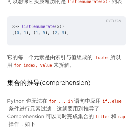
可以想像它实质遍历的是
列表
list(enumerate(x))
PYTHON
>>>
list
(
enumerate
(
x
))
[(
0
,
1
),
(
1
,
5
),
(
2
,
3
)]
它的每一个元素是由索引与值组成的
, 所以
tuple
用
来拆解。
for index, value
集合的推导(comprehension)
Python 也无法在
语句中应用
for ... in
if..else
条件进行元素过滤，这就要用到推导了。
Comprehension 可以同时完成集合的
和
filter
map
操作，如下