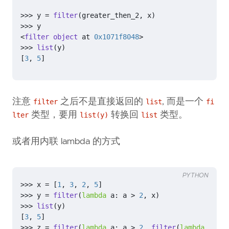
>>>
y
=
filter
(
greater_then_2
,
x
)
>>>
y
<
filter
object
at
0x1071f8048
>
>>>
list
(
y
)
[
3
,
5
]
注意
之后不是直接返回的
, 而是一个
filter
list
fi
类型，要用
转换回
类型。
lter
list(y)
list
或者用内联 lambda 的方式
PYTHON
>>>
x
=
[
1
,
3
,
2
,
5
]
>>>
y
=
filter
(
lambda
a
:
a
>
2
,
x
)
>>>
list
(
y
)
[
3
,
5
]
>>>
z
=
filter
(
lambda
a
:
a
>
2
,
filter
(
lambda
a
:
a