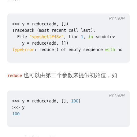
PYTHON
>>>
y
=
reduce
(
add
,
[])
Traceback
(
most
recent
call
last
):
File
"<pyshell#48>"
,
line
1
,
in
<
module
>
y
=
reduce
(
add
,
[])
TypeError
:
reduce
()
of
empty
sequence
with
no
initi
也可以由第三个参数来提供初始值，如
reduce
PYTHON
>>>
y
=
reduce
(
add
,
[],
100
)
>>>
y
100