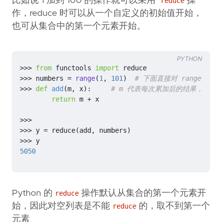
比如说 1 加到 100 的操作就可以采用
操
reduce
作，reduce 时可以从一个自定义的初始值开始，
也可从集合中的第一个元素开始。
PYTHON
>>>
from
functools
import
reduce
>>>
numbers
=
range
(
1
,
101
)
# 下面直接对 range 进行 
>>>
def
add
(
m
,
x
):
# m 代表每次累加后的结果，x 
return
m
+
x
>>>
>>>
y
=
reduce
(
add
,
numbers
)
>>>
y
5050
Python 的
操作默认从集合的第一个元素开
reduce
始，因此对空列表是不能
的，取不到第一个
reduce
元素