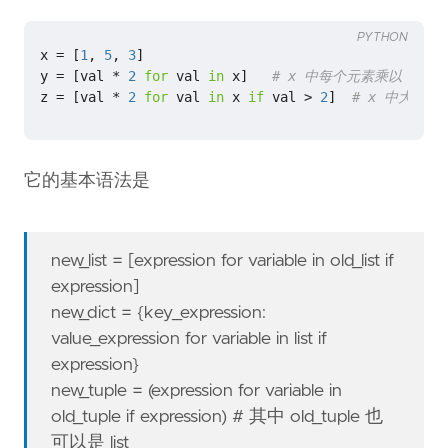
PYTHON
x
=
[
1
,
5
,
3
]
y
=
[
val
*
2
for
val
in
x
]
# x 中每个元素乘以 2 得到
z
=
[
val
*
2
for
val
in
x
if
val
>
2
]
# x 中大于 2
它的基本语法是
new_list = [expression for variable in old_list if
expression]
new_dict = {key_expression:
value_expression for variable in list if
expression}
new_tuple = (expression for variable in
old_tuple if expression) # 其中 old_tuple 也
可以是 list