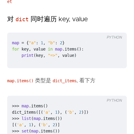
et
对
同时遍历 key, value
dict
PYTHON
map
=
{
"a"
:
1
,
"b"
:
2
}
for
key
,
value
in
map
.
items
():
print
(
key
,
"=>"
,
value
)
类型是
, 看下方
map.items()
dict_items
PYTHON
>>>
map
.
items
()
dict_items
([(
'a'
,
1
),
(
'b'
,
2
)])
>>>
list
(
map
.
items
())
[(
'a'
,
1
),
(
'b'
,
2
)]
>>>
set
(
map
.
items
())