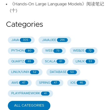
《Hands-On Large Language Models》阅读笔记
(十)
Categories
JAVA
JAVA/JEE
305
296
PYTHON
WEB
WEB/JS
80
73
72
QUARTZ
SCALA
LINUX
65
61
53
LINUX/UNIX
DATABASE
52
50
AWS
SPRING
IOS
47
47
46
PLAYFRAMEWORK
41
ALL CATEGORIES