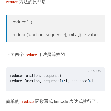
方法的原型是
reduce
reduce(...)
reduce(function, sequence[, initial]) -> value
下面两个
用法是等效的
reduce
PYTHON
reduce
(
function
,
sequence
)
reduce
(
function
,
sequence
[
1
:],
sequence
[
0
]
简单的
函数写成 lambda 表达式就行了。
reduce