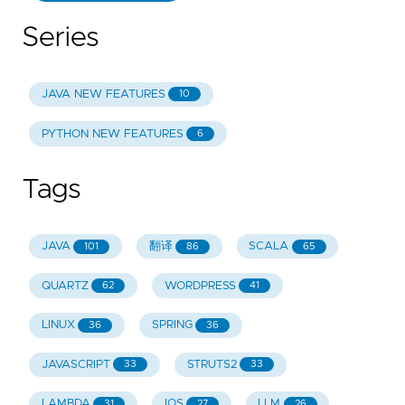
Series
JAVA NEW FEATURES
10
PYTHON NEW FEATURES
6
Tags
JAVA
翻译
SCALA
101
86
65
QUARTZ
WORDPRESS
62
41
LINUX
SPRING
36
36
JAVASCRIPT
STRUTS2
33
33
LAMBDA
IOS
LLM
31
27
26