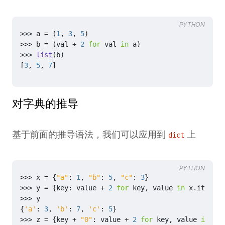
PYTHON
>>>
a
=
(
1
,
3
,
5
)
>>>
b
=
(
val
+
2
for
val
in
a
)
>>>
list
(
b
)
[
3
,
5
,
7
]
对字典的推导
基于前面的推导语法，我们可以应用到
上
dict
PYTHON
>>>
x
=
{
"a"
:
1
,
"b"
:
5
,
"c"
:
3
}
>>>
y
=
{
key
:
value
+
2
for
key
,
value
in
x
.
items
()
>>>
y
{
'a'
:
3
,
'b'
:
7
,
'c'
:
5
}
>>>
z
=
{
key
+
"0"
:
value
+
2
for
key
,
value
in
x
.
i