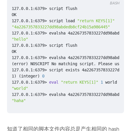
BASH
127.0.0.1:6379> script load 
"return KEYS[1]"
     
"4a2267357833227dd98abdedb8cf24b15a986445"
127.0.0.1:6379> evalsha 4a2267357833227dd98abdedb8c
"hello"
127.0.0.1:6379> evalsha 4a2267357833227dd98abdedb8c
(
error
)
1
)
(
integer
)
0
127.0.0.1:6379> 
eval
"return KEYS[1]"
1
 world    
"world"
127.0.0.1:6379> evalsha 4a2267357833227dd98abdedb8c
"haha"
知道了相同的脚本文件内容总是产生相同的 hash