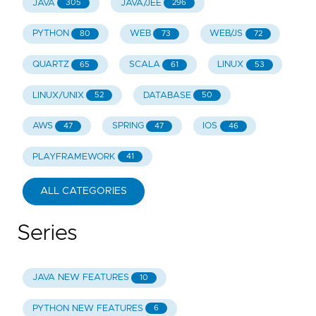
JAVA
JAVA/JEE
305
296
PYTHON
WEB
WEB/JS
80
73
72
QUARTZ
SCALA
LINUX
65
61
53
LINUX/UNIX
DATABASE
52
50
AWS
SPRING
IOS
47
47
46
PLAYFRAMEWORK
41
ALL CATEGORIES
Series
JAVA NEW FEATURES
10
PYTHON NEW FEATURES
6