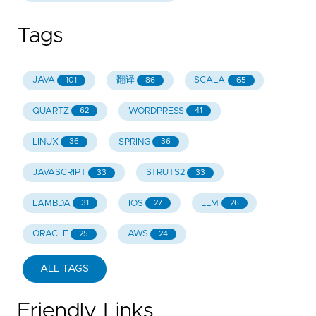
Tags
JAVA
翻译
SCALA
101
86
65
QUARTZ
WORDPRESS
62
41
LINUX
SPRING
36
36
JAVASCRIPT
STRUTS2
33
33
LAMBDA
IOS
LLM
31
27
26
ORACLE
AWS
25
24
ALL TAGS
Friendly Links