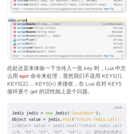
此处还是来体验一下当传入一批 key 时，Lua 中怎
么用
命令来处理，显然我们不该用 KEYS[1],
mget
KEYS[2], ... KEYS[n] 来接收，在 Lua 在对 KEYS
循环逐个 get 的话性能上是个问题。
JAVA
Jedis
jedis
=
new
Jedis
(
"localhost"
);
Object
value
=
jedis
.
eval
(
"return redis.call('mget'
//Object value = jedis.eval("return redis.call('mge
//4, "k1", "k3", "k2", "k4");  // 谁知道会有多少个 K