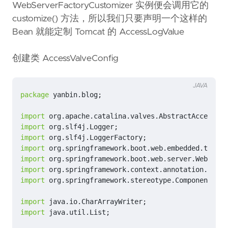
WebServerFactoryCustomizer 实例便会调用它的
customize() 方法，所以我们只要声明一个这样的
Bean 就能定制 Tomcat 的 AccessLogValue
创建类 AccessValveConfig
JAVA
package
yanbin.blog
;
import
org.apache.catalina.valves.AbstractAccessLog
import
org.slf4j.Logger
;
import
org.slf4j.LoggerFactory
;
import
org.springframework.boot.web.embedded.tomcat
import
org.springframework.boot.web.server.WebServe
import
org.springframework.context.annotation.Confi
import
org.springframework.stereotype.Component
;
import
java.io.CharArrayWriter
;
import
java.util.List
;