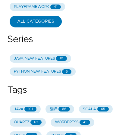
PLAYFRAMEWORK
41
ALL CATEGORIES
Series
JAVA NEW FEATURES
10
PYTHON NEW FEATURES
6
Tags
JAVA
翻译
SCALA
101
86
65
QUARTZ
WORDPRESS
62
41