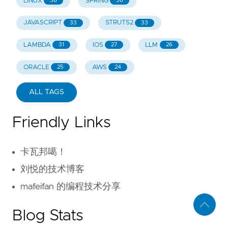
LINUX
SPRING
36
36
JAVASCRIPT
STRUTS2
33
33
LAMBDA
IOS
LLM
31
27
26
ORACLE
AWS
25
24
ALL TAGS
Friendly Links
卡瓦邦噶！
刘悦的技术博客
mafeifan 的编程技术分享
Blog Stats