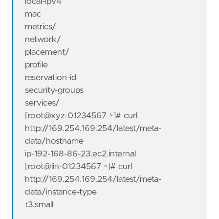
local-ipv4
mac
metrics/
network/
placement/
profile
reservation-id
security-groups
services/
[root@xyz-01234567 ~]# curl
http://169.254.169.254/latest/meta-
data/hostname
ip-192-168-86-23.ec2.internal
[root@lin-01234567 ~]# curl
http://169.254.169.254/latest/meta-
data/instance-type
t3.small