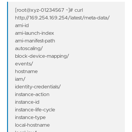
[root@xyz-01234567 ~]# curl
http://169.254.169.254/latest/meta-data/
ami-id
ami-launch-index
ami-manifest-path
autoscaling/
block-device-mapping/
events/
hostname
iam/
identity-credentials/
instance-action
instance-id
instance-life-cycle
instance-type
local-hostname