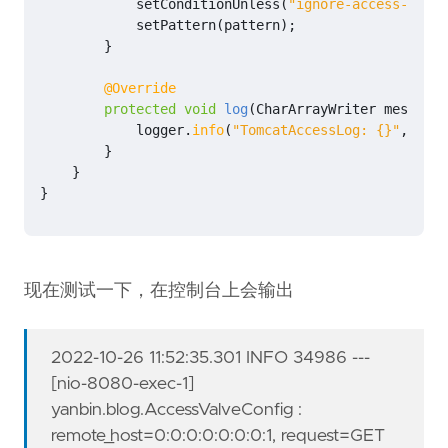
setConditionUnless
(
"ignore-access-log"
)
setPattern
(
pattern
);
}
@Override
protected
void
log
(
CharArrayWriter
message
)
logger
.
info
(
"TomcatAccessLog: {}"
,
mess
}
}
}
现在测试一下，在控制台上会输出
2022-10-26 11:52:35.301 INFO 34986 ---
[nio-8080-exec-1]
yanbin.blog.AccessValveConfig :
remote_host=0:0:0:0:0:0:0:1, request=GET