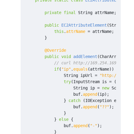
private
static
class
EC2AttributeElement
private
final
String
attrName
;
public
EC2AttributeElement
(
String
att
this
.
attrName
=
attrName
;
}
@Override
public
void
addElement
(
CharArrayWrite
// curl http://169.254.169.254/la
if
(
"ip"
.
equals
(
attrName
))
{
String
ipUrl
=
"http://169.25
try
(
InputStream
is
=
(
InputSt
String
ip
=
new
Scanner
(
i
buf
.
append
(
ip
);
}
catch
(
IOException
e
)
{
buf
.
append
(
"??"
);
}
}
else
{
buf
.
append
(
"-"
);
}