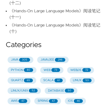
(十二)
《Hands-On Large Language Models》阅读笔记
(十一)
《Hands-On Large Language Models》阅读笔记
(十)
Categories
JAVA
JAVA/JEE
305
296
PYTHON
WEB
WEB/JS
80
73
72
QUARTZ
SCALA
LINUX
65
61
53
LINUX/UNIX
DATABASE
52
50
AWS
SPRING
IOS
47
47
46