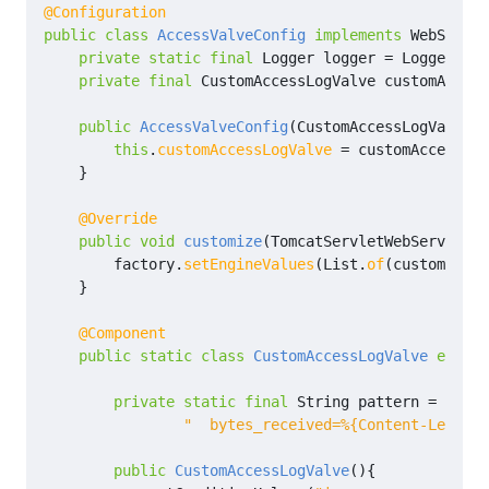
@Configuration
public
class
AccessValveConfig
implements
WebServer
private
static
final
Logger
logger
=
LoggerFact
private
final
CustomAccessLogValve
customAccess
public
AccessValveConfig
(
CustomAccessLogValve
c
this
.
customAccessLogValve
=
customAccessLog
}
@Override
public
void
customize
(
TomcatServletWebServerFac
factory
.
setEngineValues
(
List
.
of
(
customAcces
}
@Component
public
static
class
CustomAccessLogValve
extend
private
static
final
String
pattern
=
"remo
"  bytes_received=%{Content-Length}
public
CustomAccessLogValve
(){