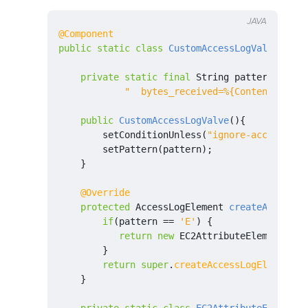
JAVA
@Component
public
static
class
CustomAccessLogValve
exte
private
static
final
String
pattern
=
"re
"  bytes_received=%{Content-Lengt
public
CustomAccessLogValve
(){
setConditionUnless
(
"ignore-access-log
setPattern
(
pattern
);
}
@Override
protected
AccessLogElement
createAccessLo
if
(
pattern
==
'E'
)
{
return
new
EC2AttributeElement
(
nam
}
return
super
.
createAccessLogElement
(
n
}