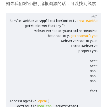
如果我们对它进行追根溯源的话，可以找到线索
JAVA
ServletWebServerApplicationContext
.
createWebServer
(
getWebServerFactory
()
WebServerFactoryCustomizerBeanPostProc
beanFactory
.
getBeansOfType
(
WebS
webServerFactoryCustomiz
TomcatWebServerFact
propertyMapper
.
AccessLog
Accesslog
map
.
from
(
map
.
from
(
map
.
from
(
......
factory
.
a
AccessLogValve
.
open
()
getLogFile
(
boolean
useDateStamp
)