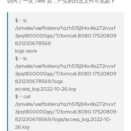
访问了一次 /test 后，产生的日志文件可见如下
$ ~ ls
/private/var/folders/hz/h515j94x4ls272nvxf
3pqt800000gq/T/tomcat.8080.17520809
821230678569
logs work
$ ~ ls
/private/var/folders/hz/h515j94x4ls272nvxf
3pqt800000gq/T/tomcat.8080.17520809
821230678569/logs
access_log.2022-10-26.log
$ ~ cat
/private/var/folders/hz/h515j94x4ls272nvxf
3pqt800000gq/T/tomcat.8080.17520809
821230678569/logs/access_log.2022-10-
26.log