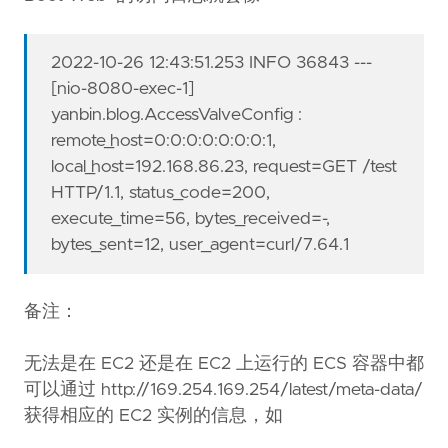
2022-10-26 12:43:51.253 INFO 36843 ---
[nio-8080-exec-1]
yanbin.blog.AccessValveConfig :
remote_host=0:0:0:0:0:0:0:1,
local_host=192.168.86.23, request=GET /test
HTTP/1.1, status_code=200,
execute_time=56, bytes_received=-,
bytes_sent=12, user_agent=curl/7.64.1
备注：
无法是在 EC2 还是在 EC2 上运行的 ECS 容器中都
可以通过 http://169.254.169.254/latest/meta-data/
获得相应的 EC2 实例的信息，如