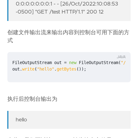
0:0:0:0:0:0:0:1 - - [26/Oct/2022:10:08:53
-0500] "GET /test HTTP/1.1" 200 12
创建文件输出流来输出内容到控制台可用下面的方
式
JAVA
FileOutputStream
out
=
new
FileOutputStream
(
"/dev/s
out
.
write
(
"hello"
.
getBytes
());
执行后控制台输出为
hello