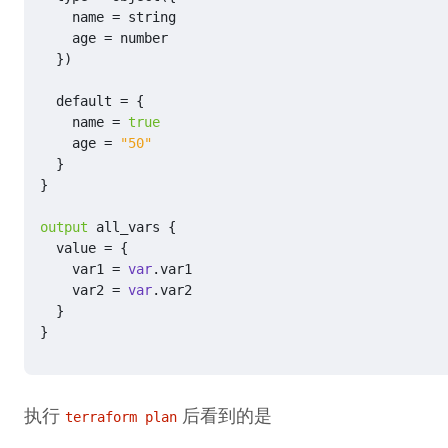
name
=
string
age
=
number
})
default
=
{
name
=
true
age
=
"50"
}
}
output
all_vars
{
value
=
{
var1
=
var
.
var1
var2
=
var
.
var2
}
}
执行
后看到的是
terraform plan