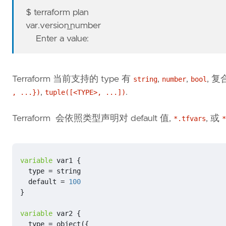
$ terraform plan
var.version_number
Enter a value:
Terraform 当前支持的 type 有
,
,
, 
string
number
bool
,
.
, ...})
tuple([<TYPE>, ...])
Terraform 会依照类型声明对 default 值,
, 或
*.tfvars
*
variable
var1
{
type
=
string
default
=
100
}
variable
var2
{
type
=
object
({