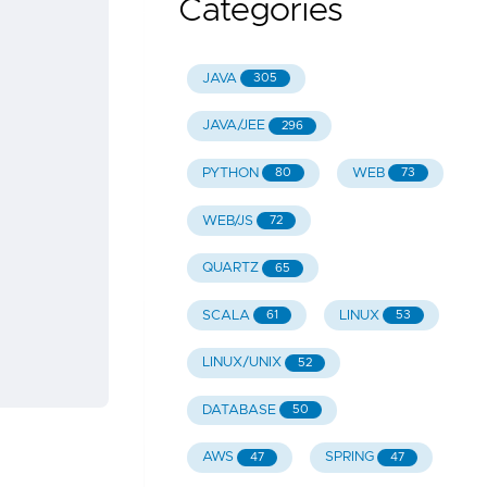
Categories
JAVA
305
JAVA/JEE
296
PYTHON
WEB
80
73
WEB/JS
72
QUARTZ
65
SCALA
LINUX
61
53
LINUX/UNIX
52
DATABASE
50
AWS
SPRING
47
47