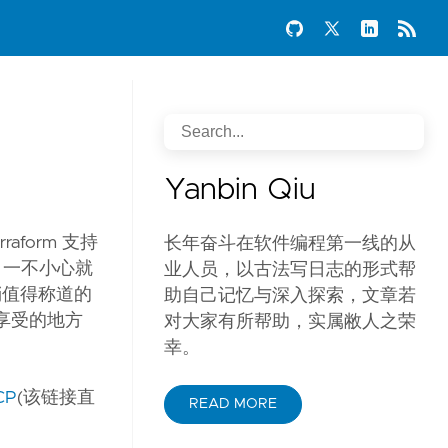
Yanbin Qiu
aform 支持
长年奋斗在软件编程第一线的从
话，一不小心就
业人员，以古法写日志的形式帮
 稍值得称道的
助自己记忆与深入探索，文章若
个最享受的地方
对大家有所帮助，实属敝人之荣
幸。
CP
(该链接直
READ MORE