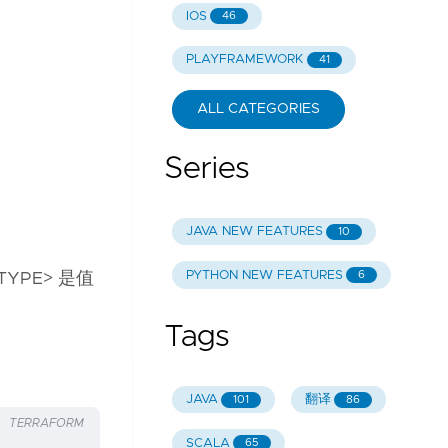
IOS
46
PLAYFRAMEWORK
41
ALL CATEGORIES
Series
JAVA NEW FEATURES
10
PYTHON NEW FEATURES
6
TYPE> 是值
Tags
JAVA
翻译
101
86
TERRAFORM
SCALA
65