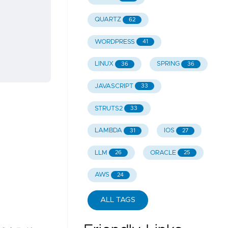
QUARTZ
62
WORDPRESS
41
LINUX
SPRING
36
36
JAVASCRIPT
33
STRUTS2
33
LAMBDA
IOS
31
27
LLM
ORACLE
26
25
AWS
24
ALL TAGS