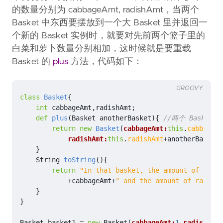
的数量分别为 cabbageAmt, radishAmt，当两个
Basket 中东西要摆放到一个大 Basket 里并返回一
个新的 Basket 实例时，就要对先前两个篮子里的
白菜和萝卜数量分别相加，这时候就是要重载
Basket 的
plus
方法，代码如下：
GROOVY
class
Basket
{
int
cabbageAmt
,
radishAmt
;
def
plus
(
Basket
anotherBasket
){
return
new
Basket
(
cabbageAmt:
this
.
cabbageAm
radishAmt:
this
.
radishAmt
+
anotherBasket
.
}
String
toString
(){
return
"In that basket, the amount of cabba
+
cabbageAmt
+
" and the amount of radish 
}
}
Basket
basket1
=
new
Basket
(
cabbageAmt:
1
,
radishAmt: