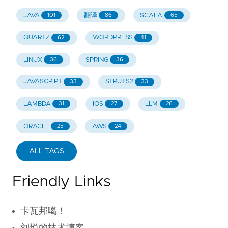
JAVA
翻译
SCALA
101
86
65
QUARTZ
WORDPRESS
62
41
LINUX
SPRING
36
36
JAVASCRIPT
STRUTS2
33
33
LAMBDA
IOS
LLM
31
27
26
ORACLE
AWS
25
24
ALL TAGS
Friendly Links
卡瓦邦噶！