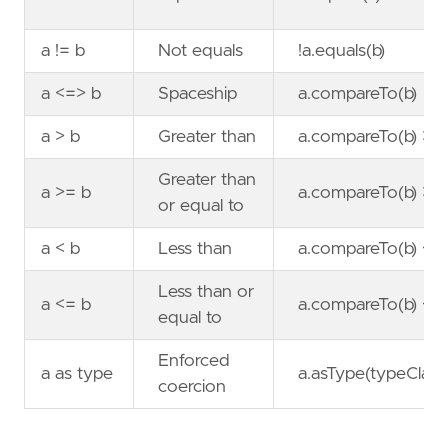
a != b
Not equals
!a.equals(b)
a <=> b
Spaceship
a.compareTo(b)
a > b
Greater than
a.compareTo(b) > 
Greater than
a >= b
a.compareTo(b) >=
or equal to
a < b
Less than
a.compareTo(b) < 
Less than or
a <= b
a.compareTo(b) <=
equal to
Enforced
a as type
a.asType(typeClass
coercion