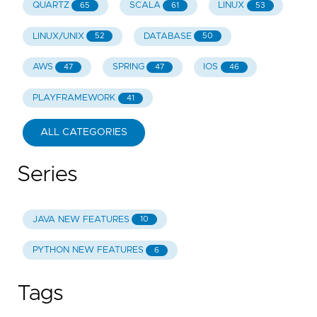
QUARTZ
SCALA
LINUX
65
61
53
LINUX/UNIX
DATABASE
52
50
AWS
SPRING
IOS
47
47
46
PLAYFRAMEWORK
41
ALL CATEGORIES
Series
JAVA NEW FEATURES
10
PYTHON NEW FEATURES
6
Tags