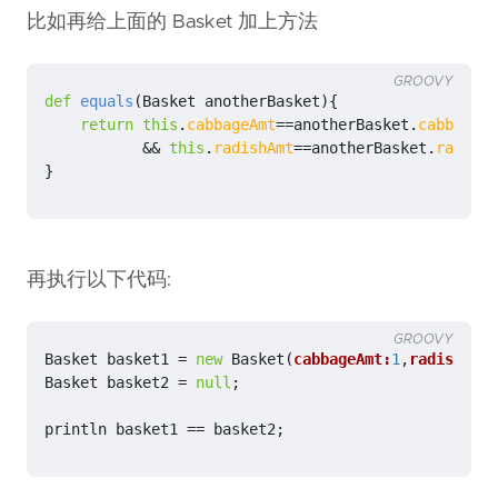
比如再给上面的 Basket 加上方法
GROOVY
def
equals
(
Basket
anotherBasket
){
return
this
.
cabbageAmt
==
anotherBasket
.
cabbageAm
&&
this
.
radishAmt
==
anotherBasket
.
radishA
}
再执行以下代码:
GROOVY
Basket
basket1
=
new
Basket
(
cabbageAmt:
1
,
radishAmt:
Basket
basket2
=
null
;
println
basket1
==
basket2
;