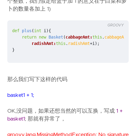
个整数，我们假定给篮子加 1 的意义在于白菜和萝
卜的数量各加上 1)
GROOVY
def
plus
(
int
i
){
return
new
Basket
(
cabbageAmt:
this
.
cabbageAmt
+
i
,
radishAmt:
this
.
radishAmt
+
i
);
}
那么我们写下这样的代码
basket1 + 1;
OK,没问题，如果还想当然的可以互换，写成
1 +
basket1
; 那就有异常了，
groovy.lang.MissingMethodException: No signature