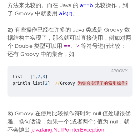
方法来比较的。而在 Java 的
a==b
比较操作，到
了 Groovy 中就要用
a.is(b)
。
2)
有些操作已经在许多的 Java 类或是 Groovy 数
据结构中实现了，那么就可以直接使用，例如对两
个 Double 类型可以用
==
、
>
等符号进行比较；
还有 Groovy 中的集合，如
GROOVY
list
=
[
1
,
2
,
3
]
println
list
[
2
]
//
Groovy
为集合实现了的索引操作符
[]
3)
Groovy 在使用比较操作符时对 null 值处理很优
雅。换句话说，如果一个(或者两个) 值为 null，就
不会抛出
java.lang.NullPointerException
。