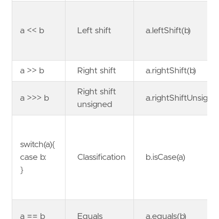
a << b
Left shift
a.leftShift(b)
a >> b
Right shift
a.rightShift(b)
Right shift
a >>> b
a.rightShiftUnsigne
unsigned
switch(a){
case b:
Classification
b.isCase(a)
}
a == b
Equals
a.equals(b)