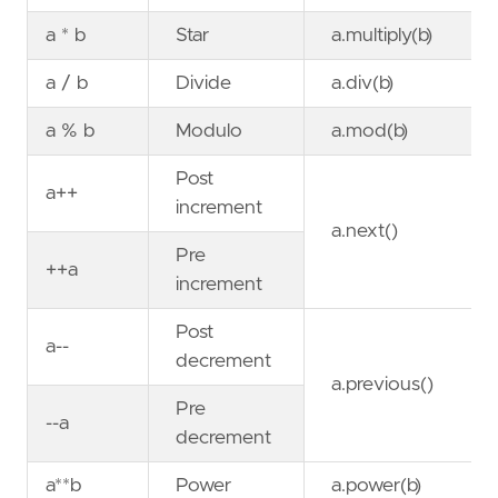
a * b
Star
a.multiply(b)
a / b
Divide
a.div(b)
a % b
Modulo
a.mod(b)
Post
a++
increment
a.next()
Pre
++a
increment
Post
a--
decrement
a.previous()
Pre
--a
decrement
a**b
Power
a.power(b)