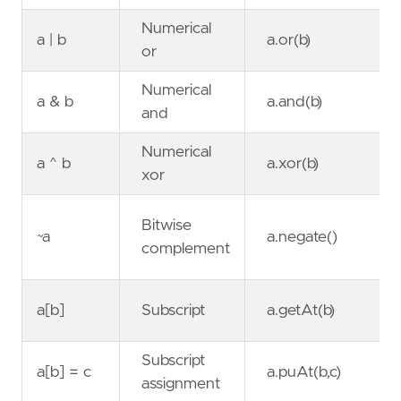
Numerical
a | b
a.or(b)
or
Numerical
a & b
a.and(b)
and
Numerical
a ^ b
a.xor(b)
xor
Bitwise
~a
a.negate()
complement
a[b]
Subscript
a.getAt(b)
Subscript
a[b] = c
a.puAt(b,c)
assignment