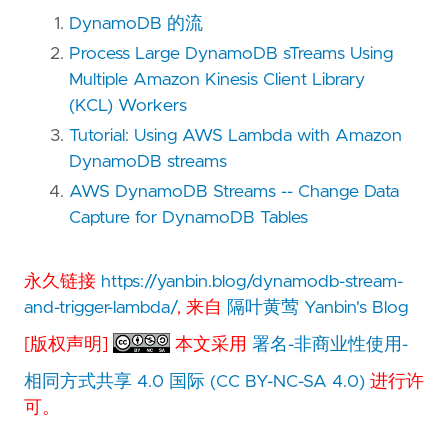
DynamoDB 的流
Process Large DynamoDB sTreams Using
Multiple Amazon Kinesis Client Library
(KCL) Workers
Tutorial: Using AWS Lambda with Amazon
DynamoDB streams
AWS DynamoDB Streams -- Change Data
Capture for DynamoDB Tables
永久链接
https://yanbin.blog/dynamodb-stream-
and-trigger-lambda/
, 来自
隔叶黄莺 Yanbin's Blog
[版权声明]
本文采用
署名-非商业性使用-
相同方式共享 4.0 国际 (CC BY-NC-SA 4.0)
进行许
可。