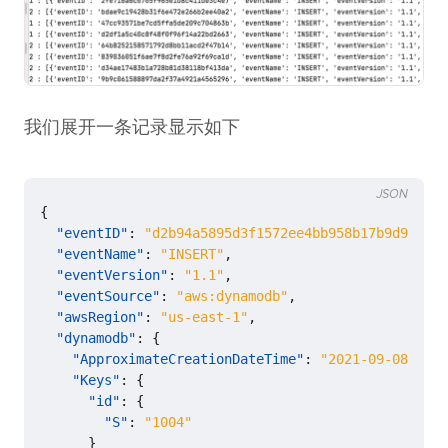
我们展开一条记录显示如下
JSON
{
"eventID"
:
"d2b94a5895d3f1572ee4bb958b17b9d9"
,
"eventName"
:
"INSERT"
,
"eventVersion"
:
"1.1"
,
"eventSource"
:
"aws:dynamodb"
,
"awsRegion"
:
"us-east-1"
,
"dynamodb"
:
{
"ApproximateCreationDateTime"
:
"2021-09-08T22:2
"Keys"
:
{
"id"
:
{
"S"
:
"1004"
}