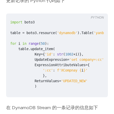
更新记录的 Python 代码如下
PYTHON
import
boto3
table
=
boto3
.
resource
(
'dynamodb'
)
.
Table
(
'yanbin-te
for
i
in
range
(
50
):
table
.
update_item
(
Key
=
{
'id'
:
str
(
1002
+
i
)},
UpdateExpression
=
'set company=:cc'
,
ExpressionAttributeValues
=
{
':cc'
:
f
'XCompnay 
{
i
}
'
},
ReturnValues
=
'UPDATED_NEW'
)
在 DynamoDB Stream 的一条记录的信息如下