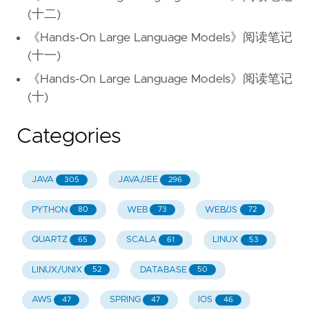
(十二)
《Hands-On Large Language Models》阅读笔记
(十一)
《Hands-On Large Language Models》阅读笔记
(十)
Categories
JAVA
JAVA/JEE
305
296
PYTHON
WEB
WEB/JS
80
73
72
QUARTZ
SCALA
LINUX
65
61
53
LINUX/UNIX
DATABASE
52
50
AWS
SPRING
IOS
47
47
46