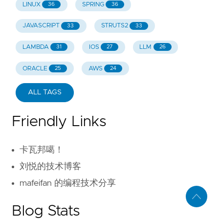
LINUX
SPRING
36
36
JAVASCRIPT
STRUTS2
33
33
LAMBDA
IOS
LLM
31
27
26
ORACLE
AWS
25
24
ALL TAGS
Friendly Links
卡瓦邦噶！
刘悦的技术博客
mafeifan 的编程技术分享
Blog Stats