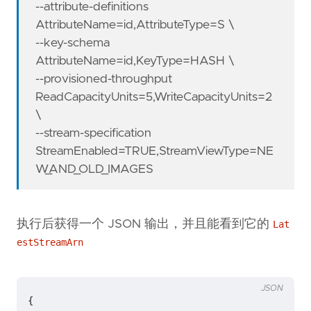
--attribute-definitions
AttributeName=id,AttributeType=S \
--key-schema
AttributeName=id,KeyType=HASH \
--provisioned-throughput
ReadCapacityUnits=5,WriteCapacityUnits=2
\
--stream-specification
StreamEnabled=TRUE,StreamViewType=NE
W_AND_OLD_IMAGES
执行后获得一个 JSON 输出，并且能看到它的
Lat
estStreamArn
JSON
{