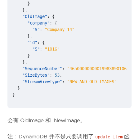
}
},
"OldImage"
:
{
"company"
:
{
"S"
:
"Company 14"
},
"id"
:
{
"S"
:
"1016"
}
},
"SequenceNumber"
:
"46500000000019983890106"
,
"SizeBytes"
:
53
,
"StreamViewType"
:
"NEW_AND_OLD_IMAGES"
}
}
会有 OldImage 和 NewImage。
注：DynamoDB 并不是只要调用了
函
update_item