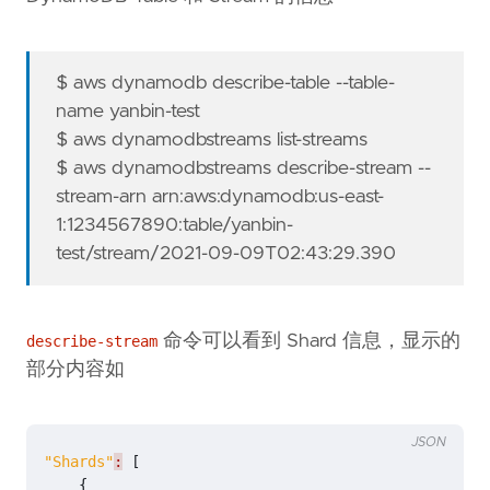
$ aws dynamodb describe-table --table-
name yanbin-test
$ aws dynamodbstreams list-streams
$ aws dynamodbstreams describe-stream --
stream-arn arn:aws:dynamodb:us-east-
1:1234567890:table/yanbin-
test/stream/2021-09-09T02:43:29.390
命令可以看到 Shard 信息，显示的
describe-stream
部分内容如
JSON
"Shards"
:
[
{