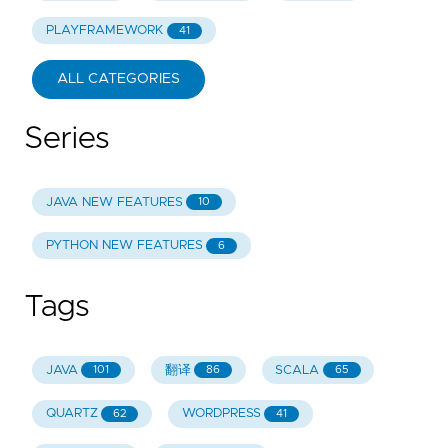
PLAYFRAMEWORK
41
ALL CATEGORIES
Series
JAVA NEW FEATURES
10
PYTHON NEW FEATURES
6
Tags
JAVA
翻译
SCALA
101
86
65
QUARTZ
WORDPRESS
62
41