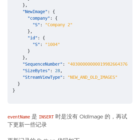
},
"NewImage"
:
{
"company"
:
{
"S"
:
"Company 2"
},
"id"
:
{
"S"
:
"1004"
}
},
"SequenceNumber"
:
"40300000000019982664376"
,
"SizeBytes"
:
28
,
"StreamViewType"
:
"NEW_AND_OLD_IMAGES"
}
}
是
时是没有 OldImage 的，再试
eventName
INSERT
下更新一些记录