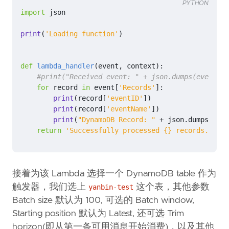
PYTHON
import
json
print
(
'Loading function'
)
def
lambda_handler
(
event
,
context
):
#print("Received event: " + json.dumps(event, i
for
record
in
event
[
'Records'
]:
print
(
record
[
'eventID'
])
print
(
record
[
'eventName'
])
print
(
"DynamoDB Record: "
+
json
.
dumps
(
reco
return
'Successfully processed 
{}
 records.'
.
for
接着为该 Lambda 选择一个 DynamoDB table 作为
触发器，我们选上
这个表，其他参数
yanbin-test
Batch size 默认为 100, 可选的 Batch window,
Starting position 默认为 Latest, 还可选 Trim
horizon(即从第一条可用消息开始消费)，以及其他