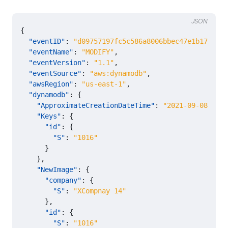
JSON
{
"eventID"
:
"d09757197fc5c586a8006bbec47e1b17"
,
"eventName"
:
"MODIFY"
,
"eventVersion"
:
"1.1"
,
"eventSource"
:
"aws:dynamodb"
,
"awsRegion"
:
"us-east-1"
,
"dynamodb"
:
{
"ApproximateCreationDateTime"
:
"2021-09-08T22:4
"Keys"
:
{
"id"
:
{
"S"
:
"1016"
}
},
"NewImage"
:
{
"company"
:
{
"S"
:
"XCompnay 14"
},
"id"
:
{
"S"
:
"1016"