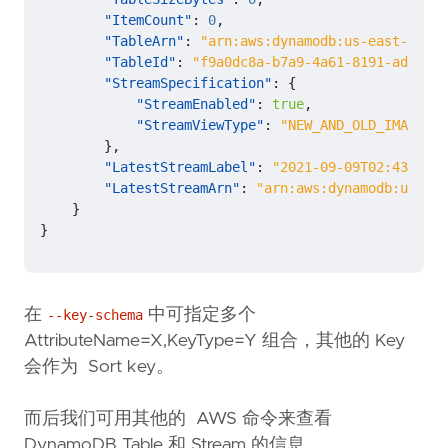
"ItemCount"
:
0
,
"TableArn"
:
"arn:aws:dynamodb:us-east-1:123
"TableId"
:
"f9a0dc8a-b7a9-4a61-8191-adf553d
"StreamSpecification"
:
{
"StreamEnabled"
:
true
,
"StreamViewType"
:
"NEW_AND_OLD_IMAGES"
},
"LatestStreamLabel"
:
"2021-09-09T02:43:29.3
"LatestStreamArn"
:
"arn:aws:dynamodb:us-eas
}
}
在
中可指定多个
--key-schema
AttributeName=X,KeyType=Y 组合，其他的 Key
会作为 Sort key。
而后我们可用其他的 AWS 命令来查看
DynamoDB Table 和 Stream 的信息