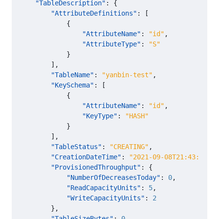
"TableDescription"
:
{
"AttributeDefinitions"
:
[
{
"AttributeName"
:
"id"
,
"AttributeType"
:
"S"
}
],
"TableName"
:
"yanbin-test"
,
"KeySchema"
:
[
{
"AttributeName"
:
"id"
,
"KeyType"
:
"HASH"
}
],
"TableStatus"
:
"CREATING"
,
"CreationDateTime"
:
"2021-09-08T21:43:29.39
"ProvisionedThroughput"
:
{
"NumberOfDecreasesToday"
:
0
,
"ReadCapacityUnits"
:
5
,
"WriteCapacityUnits"
:
2
},
"TableSizeBytes"
:
0
,