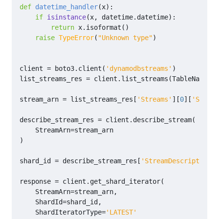
def
datetime_handler
(
x
):
if
isinstance
(
x
,
datetime
.
datetime
):
return
x
.
isoformat
()
raise
TypeError
(
"Unknown type"
)
client
=
boto3
.
client
(
'dynamodbstreams'
)
list_streams_res
=
client
.
list_streams
(
TableName
=
'y
stream_arn
=
list_streams_res
[
'Streams'
][
0
][
'Stream
describe_stream_res
=
client
.
describe_stream
(
StreamArn
=
stream_arn
)
shard_id
=
describe_stream_res
[
'StreamDescription'
]
response
=
client
.
get_shard_iterator
(
StreamArn
=
stream_arn
,
ShardId
=
shard_id
,
ShardIteratorType
=
'LATEST'