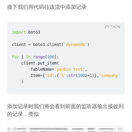
接下我们用代码往该流中添加记录
PYTHON
import
boto3
client
=
boto3
.
client
(
'dynamodb'
)
for
i
in
range
(
100
):
client
.
put_item
(
TableName
=
'yanbin-test'
,
Item
=
{
'id'
:{
'S'
:
str
(
1002
+
i
)},
'company'
:{
'S'
)
添加记录时我们将会看到前面的监听器输出接收到
的记录，类似