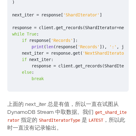
)
next_iter
=
response
[
'ShardIterator'
]
response
=
client
.
get_records
(
ShardIterator
=
next_it
while
True
:
if
response
[
'Records'
]:
print
(
len
(
response
[
'Records'
]),
':'
,
json
.
d
next_iter
=
response
.
get
(
'NextShardIterator'
)
if
next_iter
:
response
=
client
.
get_records
(
ShardIterator
else
:
break
上面的 next_iter 总是有值，所以一直在试图从
DynamoDB Stream 中取数据。我们
get_shard_ite
指定的
是
，所以此
rator
ShardIteratorType
LATEST
时一直没有记录输出。